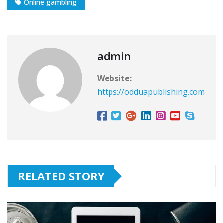
Online gambling
admin
Website:
https://odduapublishing.com
RELATED STORY