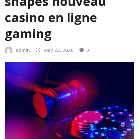
shapes nouveau
casino en ligne
gaming
admin
May 23, 2026
0