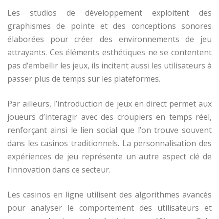
Les studios de développement exploitent des
graphismes de pointe et des conceptions sonores
élaborées pour créer des environnements de jeu
attrayants. Ces éléments esthétiques ne se contentent
pas d’embellir les jeux, ils incitent aussi les utilisateurs à
passer plus de temps sur les plateformes.
Par ailleurs, l’introduction de jeux en direct permet aux
joueurs d’interagir avec des croupiers en temps réel,
renforçant ainsi le lien social que l’on trouve souvent
dans les casinos traditionnels. La personnalisation des
expériences de jeu représente un autre aspect clé de
l’innovation dans ce secteur.
Les casinos en ligne utilisent des algorithmes avancés
pour analyser le comportement des utilisateurs et