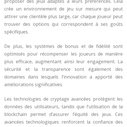
proposer des jeux adaptés à leurs préférences. Cela
crée un environnement de jeu sur mesure qui peut
attirer une clientèle plus large, car chaque joueur peut
trouver des options qui correspondent à ses goûts
spécifiques.
De plus, les systèmes de bonus et de fidélité sont
optimisés pour récompenser les joueurs de manière
plus efficace, augmentant ainsi leur engagement. La
sécurité et la transparence sont également des
domaines dans lesquels l’innovation a apporté des
améliorations significatives.
Les technologies de cryptage avancées protègent les
données des utilisateurs, tandis que l’utilisation de la
blockchain permet d’assurer l’équité des jeux. Ces
avancées technologiques renforcent la confiance des