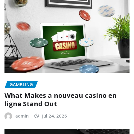
GAMBLING
What Makes a nouveau casino en
ligne Stand Out
admin
Jul 24, 2026