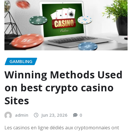
GAMBLING
Winning Methods Used
on best crypto casino
Sites
admin
Jun 23, 2026
0
Les casinos en ligne dédiés aux cryptomonnaies ont