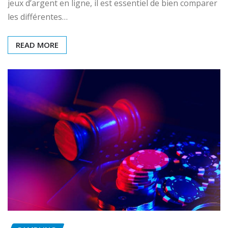
jeux d’argent en ligne, il est essentiel de bien comparer
les différentes…
READ MORE