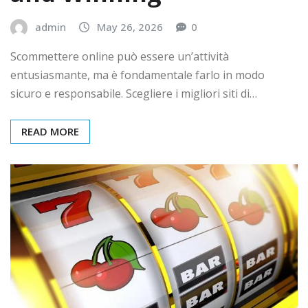
admin
May 26, 2026
0
Scommettere online può essere un’attività
entusiasmante, ma è fondamentale farlo in modo
sicuro e responsabile. Scegliere i migliori siti di…
READ MORE