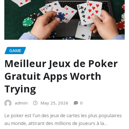
GAME
Meilleur Jeux de Poker
Gratuit Apps Worth
Trying
admin
May 25, 2026
0
Le poker est l’un des jeux de cartes les plus populaires
au monde, attirant des millions de joueurs à la…