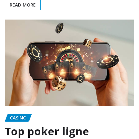
READ MORE
CASINO
Top poker ligne