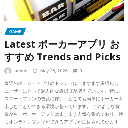
GAME
Latest ポーカーアプリ お
すすめ Trends and Picks
admin
May 25, 2026
0
最近のポーカーアプリのトレンドは、ますます多様化し、
ユーザーにとって魅力的な選択肢が増えています。特に、
スマートフォンの普及に伴い、どこでも簡単にポーカーを
楽しむことができる環境が整っています。 このような背
景から、ポーカーアプリはますます人気を集めており、特
にオンラインプレイができるアプリが注目されています。