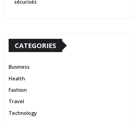
sécurisés
CATEGORIES
Business
Health
Fashion
Travel
Technology