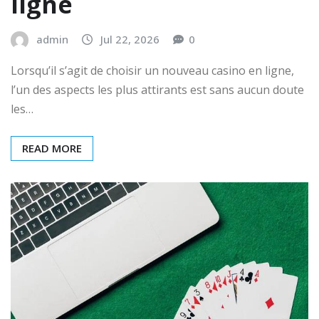
ligne
admin
Jul 22, 2026
0
Lorsqu’il s’agit de choisir un nouveau casino en ligne,
l’un des aspects les plus attirants est sans aucun doute
les…
READ MORE