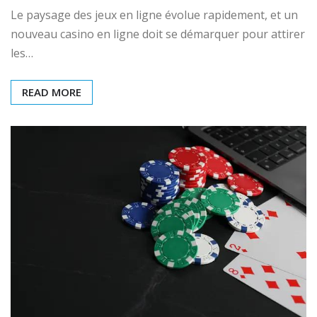
Le paysage des jeux en ligne évolue rapidement, et un
nouveau casino en ligne doit se démarquer pour attirer
les…
READ MORE