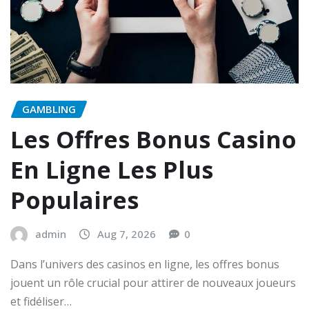
GAMBLING
Les Offres Bonus Casino
En Ligne Les Plus
Populaires
admin
Aug 7, 2026
0
Dans l’univers des casinos en ligne, les offres bonus
jouent un rôle crucial pour attirer de nouveaux joueurs
et fidéliser…