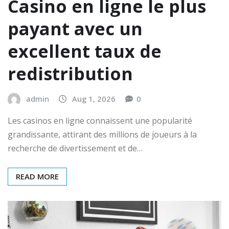
Casino en ligne le plus
payant avec un
excellent taux de
redistribution
admin
Aug 1, 2026
0
Les casinos en ligne connaissent une popularité
grandissante, attirant des millions de joueurs à la
recherche de divertissement et de…
READ MORE