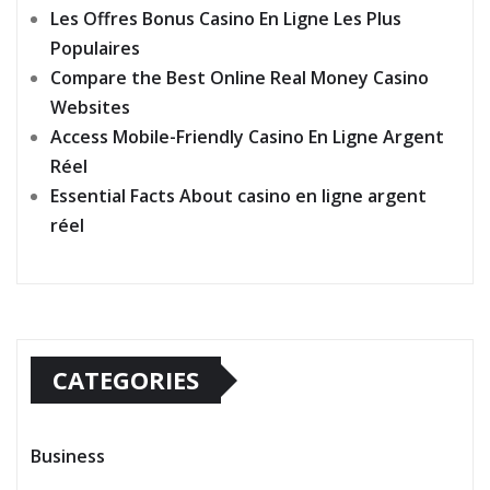
Les Offres Bonus Casino En Ligne Les Plus
Populaires
Compare the Best Online Real Money Casino
Websites
Access Mobile-Friendly Casino En Ligne Argent
Réel
Essential Facts About casino en ligne argent
réel
CATEGORIES
Business