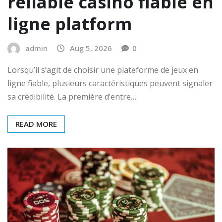
reliable casino fiable en
ligne platform
admin
Aug 5, 2026
0
Lorsqu’il s’agit de choisir une plateforme de jeux en
ligne fiable, plusieurs caractéristiques peuvent signaler
sa crédibilité. La première d’entre…
READ MORE