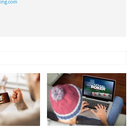
hing.com