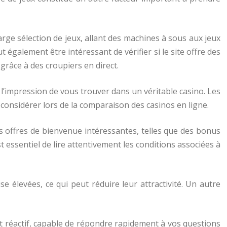
rge sélection de jeux, allant des machines à sous aux jeux
ut également être intéressant de vérifier si le site offre des
grâce à des croupiers en direct.
 l’impression de vous trouver dans un véritable casino. Les
onsidérer lors de la comparaison des casinos en ligne.
 offres de bienvenue intéressantes, telles que des bonus
st essentiel de lire attentivement les conditions associées à
 élevées, ce qui peut réduire leur attractivité. Un autre
et réactif, capable de répondre rapidement à vos questions