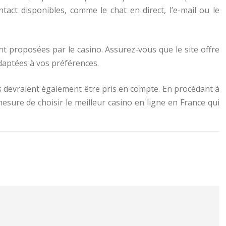
tact disponibles, comme le chat en direct, l’e-mail ou le
.
nt proposées par le casino. Assurez-vous que le site offre
adaptées à vos préférences.
iés devraient également être pris en compte. En procédant à
esure de choisir le meilleur casino en ligne en France qui