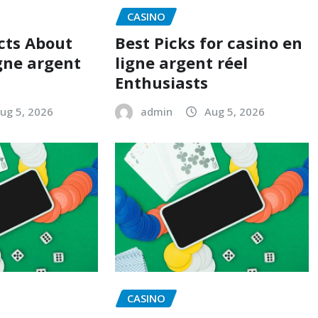
CASINO
acts About
Best Picks for casino en
igne argent
ligne argent réel
Enthusiasts
ug 5, 2026
admin
Aug 5, 2026
CASINO