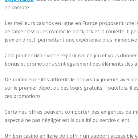
en compte.
Les meilleurs casinos en ligne en France proposent une la
de table classiques comme le blackjack et la roulette. Il pe
jeux en direct, permettant une expérience plus immersive 
Cela peut enrichir votre expérience de jeu et vous donner
bonus et promotions sont également des éléments clés à c
De nombreux sites attirent de nouveaux joueurs avec des
sur le premier dépôt ou des tours gratuits. Toutefois, il e
ces promotions.
Certaines offres peuvent comporter des exigences de mise
aspect à ne pas négliger est la qualité du service client.
Un bon casino en ligne doit offrir un support accessible 