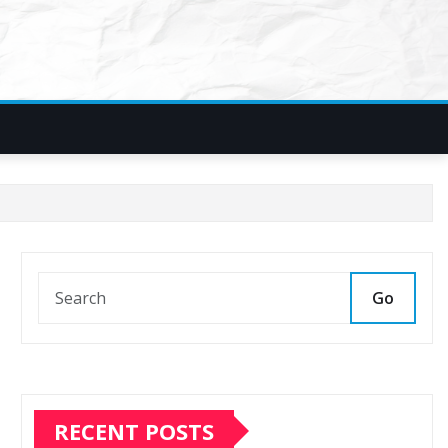
Go
RECENT POSTS