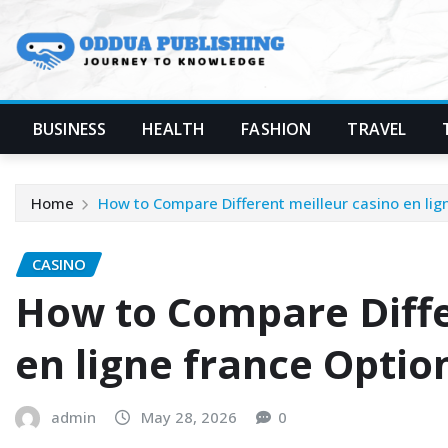
Skip
to
content
BUSINESS
HEALTH
FASHION
TRAVEL
Home
How to Compare Different meilleur casino en lig
CASINO
How to Compare Diffe
en ligne france Optio
admin
May 28, 2026
0