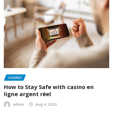
CASINO
How to Stay Safe with casino en
ligne argent réel
admin
Aug 4, 2026