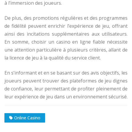
à l’immersion des joueurs.
De plus, des promotions régulières et des programmes
de fidélité peuvent enrichir l’expérience de jeu, offrant
ainsi des incitations supplémentaires aux utilisateurs.
En somme, choisir un casino en ligne fiable nécessite
une attention particulière à plusieurs critères, allant de
la licence de jeu à la qualité du service client.
En s’informant et en se basant sur des avis objectifs, les
joueurs peuvent trouver des plateformes de jeu dignes
de confiance, leur permettant de profiter pleinement de
leur expérience de jeu dans un environnement sécurisé.
Online Casino