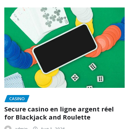
CASINO
Secure casino en ligne argent réel
for Blackjack and Roulette
admin
Aug 1, 2026