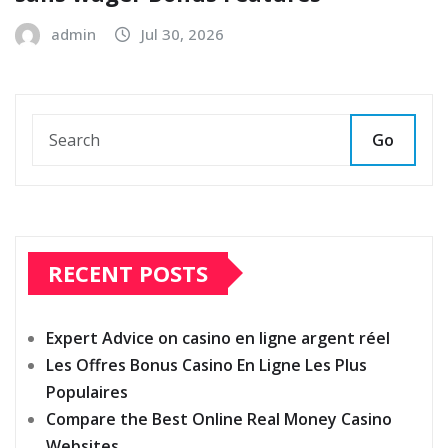
admin
Jul 30, 2026
Go
RECENT POSTS
Expert Advice on casino en ligne argent réel
Les Offres Bonus Casino En Ligne Les Plus
Populaires
Compare the Best Online Real Money Casino
Websites