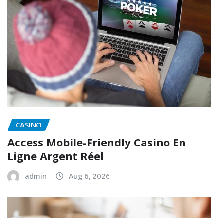
CASINO
Access Mobile-Friendly Casino En
Ligne Argent Réel
admin
Aug 6, 2026