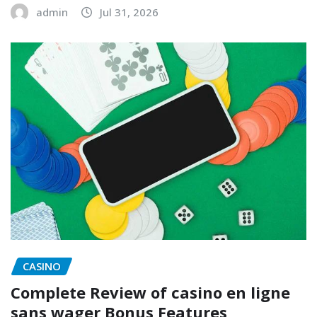
admin
Jul 31, 2026
CASINO
Complete Review of casino en ligne
sans wager Bonus Features