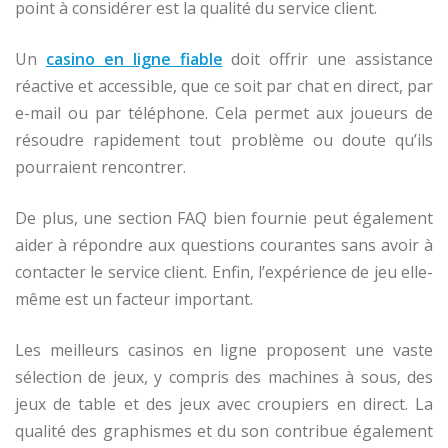
point à considérer est la qualité du service client.
Un
casino en ligne fiable
doit offrir une assistance
réactive et accessible, que ce soit par chat en direct, par
e-mail ou par téléphone. Cela permet aux joueurs de
résoudre rapidement tout problème ou doute qu’ils
pourraient rencontrer.
De plus, une section FAQ bien fournie peut également
aider à répondre aux questions courantes sans avoir à
contacter le service client. Enfin, l’expérience de jeu elle-
même est un facteur important.
Les meilleurs casinos en ligne proposent une vaste
sélection de jeux, y compris des machines à sous, des
jeux de table et des jeux avec croupiers en direct. La
qualité des graphismes et du son contribue également