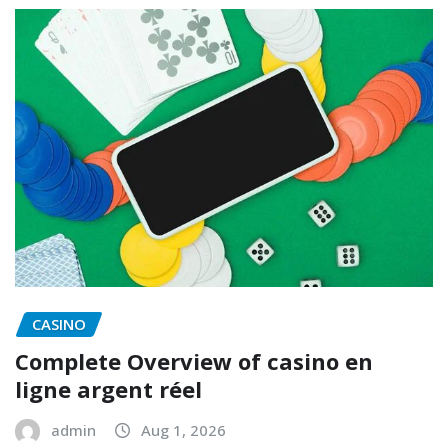
CASINO
Complete Overview of casino en
ligne argent réel
admin
Aug 1, 2026