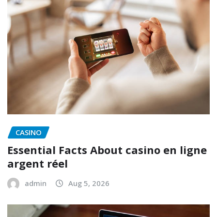
CASINO
Essential Facts About casino en ligne
argent réel
admin
Aug 5, 2026