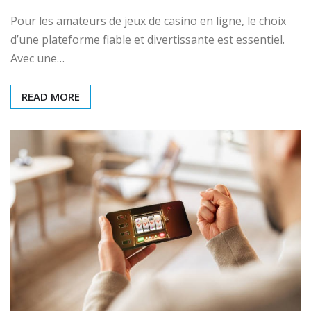
Pour les amateurs de jeux de casino en ligne, le choix
d’une plateforme fiable et divertissante est essentiel.
Avec une…
READ MORE