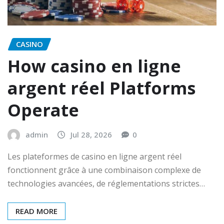
CASINO
How casino en ligne
argent réel Platforms
Operate
admin
Jul 28, 2026
0
Les plateformes de casino en ligne argent réel
fonctionnent grâce à une combinaison complexe de
technologies avancées, de réglementations strictes…
READ MORE