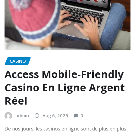
CASINO
Access Mobile-Friendly
Casino En Ligne Argent
Réel
admin
Aug 6, 2026
0
De nos jours, les casinos en ligne sont de plus en plus