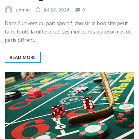
admin
Jul 28, 2026
0
Dans l’univers du pari sportif, choisir le bon site peut
faire toute la différence. Les meilleures plateformes de
paris offrent…
READ MORE