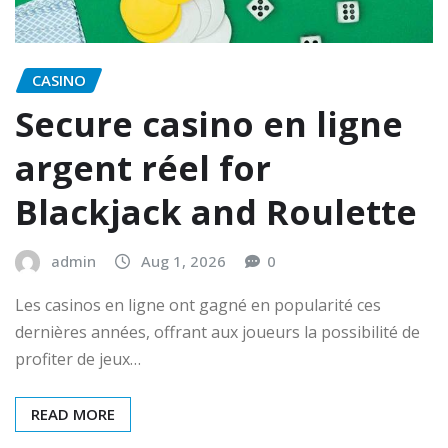
CASINO
Secure casino en ligne
argent réel for
Blackjack and Roulette
admin
Aug 1, 2026
0
Les casinos en ligne ont gagné en popularité ces
dernières années, offrant aux joueurs la possibilité de
profiter de jeux…
READ MORE