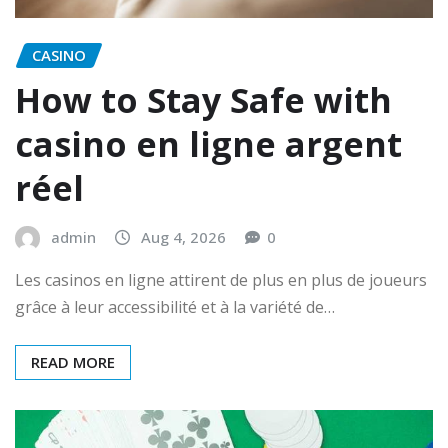
CASINO
How to Stay Safe with
casino en ligne argent
réel
admin
Aug 4, 2026
0
Les casinos en ligne attirent de plus en plus de joueurs
grâce à leur accessibilité et à la variété de…
READ MORE