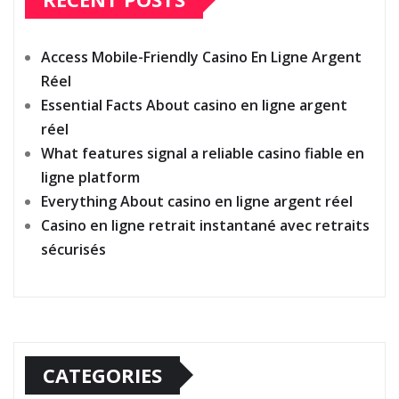
Access Mobile-Friendly Casino En Ligne Argent
Réel
Essential Facts About casino en ligne argent
réel
What features signal a reliable casino fiable en
ligne platform
Everything About casino en ligne argent réel
Casino en ligne retrait instantané avec retraits
sécurisés
CATEGORIES