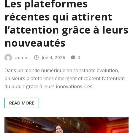
Les plateformes
récentes qui attirent
l’attention grâce à leurs
nouveautés
admin
Jun 4, 2026
0
Dans un monde numérique en constante évolution,
plusieurs plateformes émergent et captent l’attention
du public grâce à leurs innovations. Ces…
READ MORE