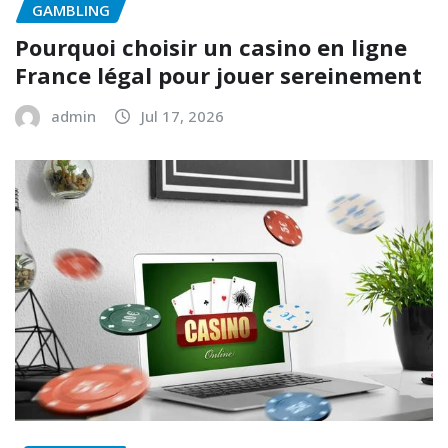
GAMBLING
Pourquoi choisir un casino en ligne
France légal pour jouer sereinement
admin
Jul 17, 2026