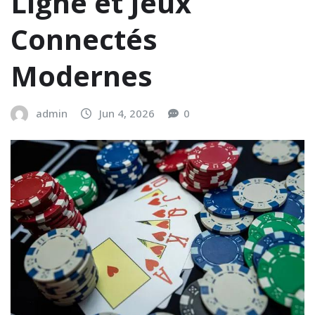
Ligne et Jeux
Connectés
Modernes
admin
Jun 4, 2026
0