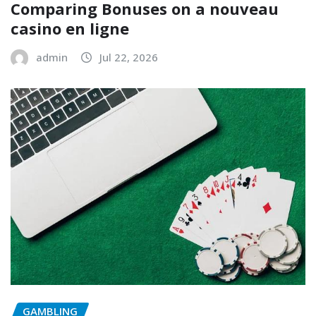
Comparing Bonuses on a nouveau
casino en ligne
admin
Jul 22, 2026
GAMBLING