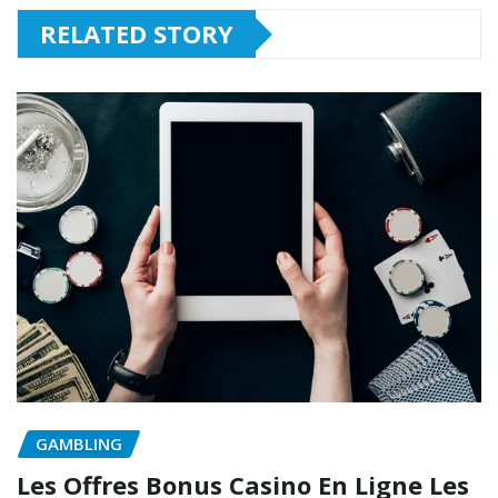
RELATED STORY
GAMBLING
Les Offres Bonus Casino En Ligne Les