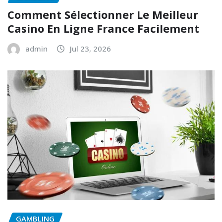
Comment Sélectionner Le Meilleur
Casino En Ligne France Facilement
admin
Jul 23, 2026
GAMBLING