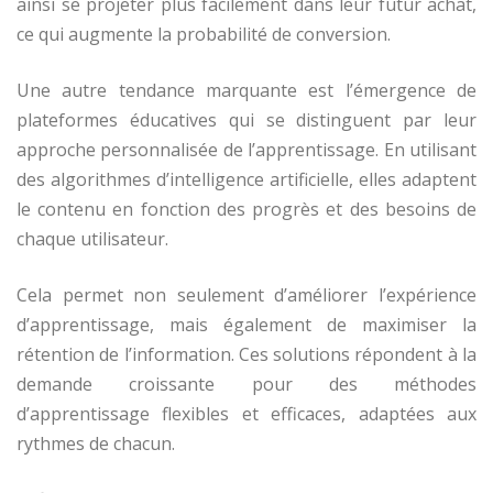
ainsi se projeter plus facilement dans leur futur achat,
ce qui augmente la probabilité de conversion.
Une autre tendance marquante est l’émergence de
plateformes éducatives qui se distinguent par leur
approche personnalisée de l’apprentissage. En utilisant
des algorithmes d’intelligence artificielle, elles adaptent
le contenu en fonction des progrès et des besoins de
chaque utilisateur.
Cela permet non seulement d’améliorer l’expérience
d’apprentissage, mais également de maximiser la
rétention de l’information. Ces solutions répondent à la
demande croissante pour des méthodes
d’apprentissage flexibles et efficaces, adaptées aux
rythmes de chacun.