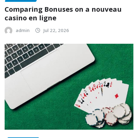
Comparing Bonuses on a nouveau
casino en ligne
admin
Jul 22, 2026