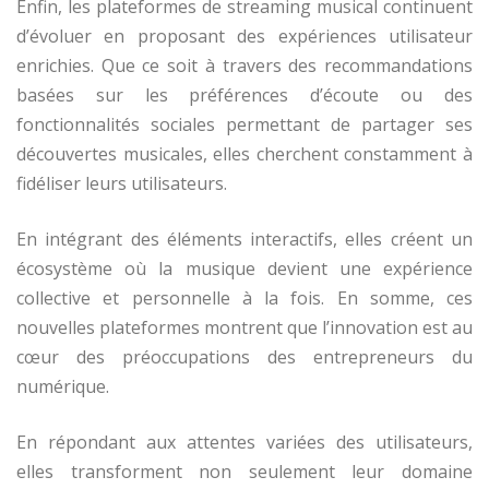
Enfin, les plateformes de streaming musical continuent
d’évoluer en proposant des expériences utilisateur
enrichies. Que ce soit à travers des recommandations
basées sur les préférences d’écoute ou des
fonctionnalités sociales permettant de partager ses
découvertes musicales, elles cherchent constamment à
fidéliser leurs utilisateurs.
En intégrant des éléments interactifs, elles créent un
écosystème où la musique devient une expérience
collective et personnelle à la fois. En somme, ces
nouvelles plateformes montrent que l’innovation est au
cœur des préoccupations des entrepreneurs du
numérique.
En répondant aux attentes variées des utilisateurs,
elles transforment non seulement leur domaine