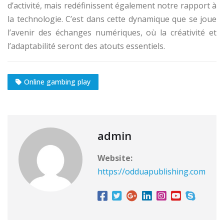
d’activité, mais redéfinissent également notre rapport à
la technologie. C’est dans cette dynamique que se joue
l’avenir des échanges numériques, où la créativité et
l’adaptabilité seront des atouts essentiels.
Online gambing play
admin
Website:
https://odduapublishing.com