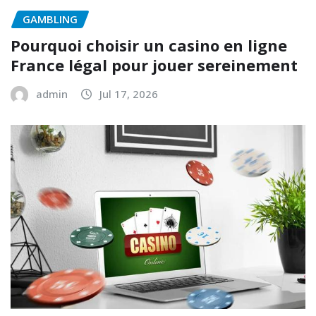
GAMBLING
Pourquoi choisir un casino en ligne
France légal pour jouer sereinement
admin
Jul 17, 2026