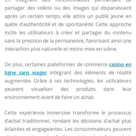
partager des vidéos ou des images qui disparaissent
après un certain temps, elle attire un public jeune en
quête d’authenticité et de spontanéité. Cette approche
incite les utilisateurs à créer et partager du contenu
sans la pression de la permanence, favorisant ainsi une
interaction plus naturelle et moins mise en scène.
De plus, certaines plateformes de commerce
casino en
ligne sans wager
intégrant des éléments de réalité
augmentée. Grâce à ces technologies, les utilisateurs
peuvent visualiser des produits dans leur
environnement avant de faire un achat.
Cette expérience immersive transforme le processus
d’achat traditionnel, rendant les décisions d’achat plus
éclairées et engageantes. Les consommateurs peuvent