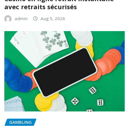
avec retraits sécurisés
admin
Aug 5, 2026
GAMBLING