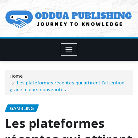
Skip
to
content
Home
Les plateformes récentes qui attirent l’attention
grâce à leurs nouveautés
GAMBLING
Les plateformes