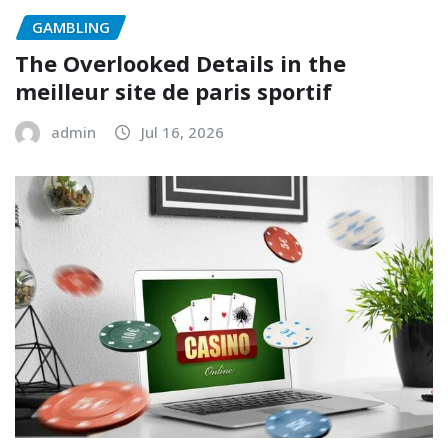
GAMBLING
The Overlooked Details in the
meilleur site de paris sportif
admin
Jul 16, 2026