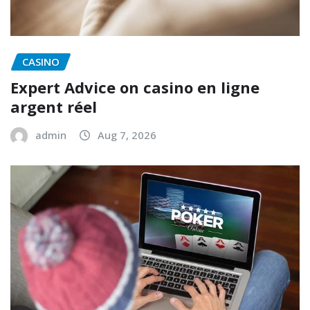
CASINO
Expert Advice on casino en ligne
argent réel
admin
Aug 7, 2026