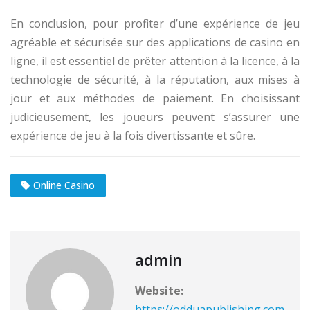
En conclusion, pour profiter d’une expérience de jeu
agréable et sécurisée sur des applications de casino en
ligne, il est essentiel de prêter attention à la licence, à la
technologie de sécurité, à la réputation, aux mises à
jour et aux méthodes de paiement. En choisissant
judicieusement, les joueurs peuvent s’assurer une
expérience de jeu à la fois divertissante et sûre.
Online Casino
admin
Website:
https://odduapublishing.com