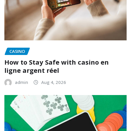
CASINO
How to Stay Safe with casino en
ligne argent réel
admin
Aug 4, 2026