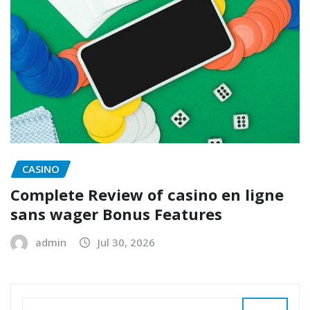
CASINO
Complete Review of casino en ligne
sans wager Bonus Features
admin
Jul 30, 2026