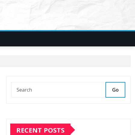
Go
RECENT POSTS