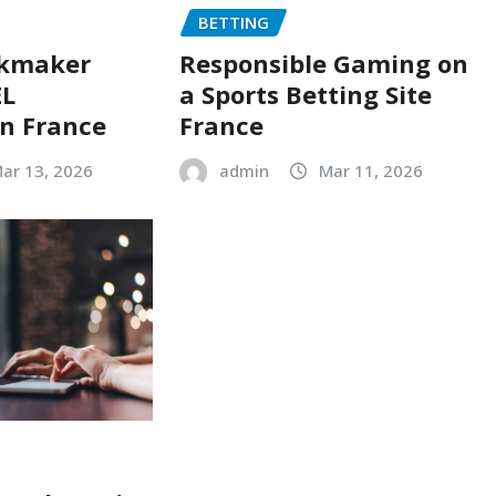
BETTING
okmaker
Responsible Gaming on
EL
a Sports Betting Site
in France
France
ar 13, 2026
admin
Mar 11, 2026