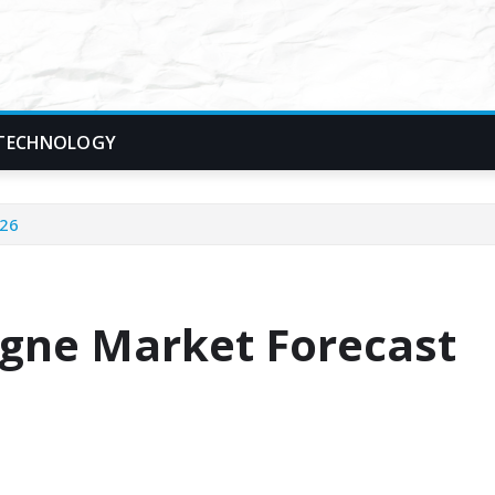
TECHNOLOGY
026
igne Market Forecast