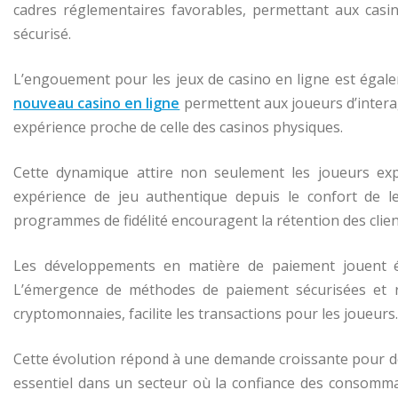
cadres réglementaires favorables, permettant aux cas
sécurisé.
L’engouement pour les jeux de casino en ligne est égalem
nouveau casino en ligne
permettent aux joueurs d’interag
expérience proche de celle des casinos physiques.
Cette dynamique attire non seulement les joueurs exp
expérience de jeu authentique depuis le confort de le
programmes de fidélité encouragent la rétention des client
Les développements en matière de paiement jouent é
L’émergence de méthodes de paiement sécurisées et rap
cryptomonnaies, facilite les transactions pour les joueurs.
Cette évolution répond à une demande croissante pour des
essentiel dans un secteur où la confiance des consomma