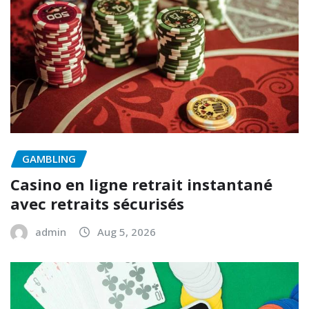
GAMBLING
Casino en ligne retrait instantané
avec retraits sécurisés
admin
Aug 5, 2026