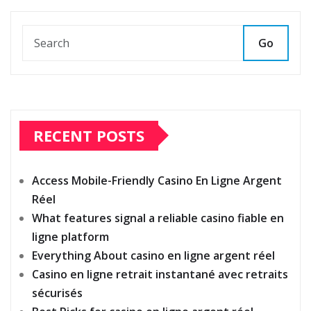
Go
RECENT POSTS
Access Mobile-Friendly Casino En Ligne Argent
Réel
What features signal a reliable casino fiable en
ligne platform
Everything About casino en ligne argent réel
Casino en ligne retrait instantané avec retraits
sécurisés