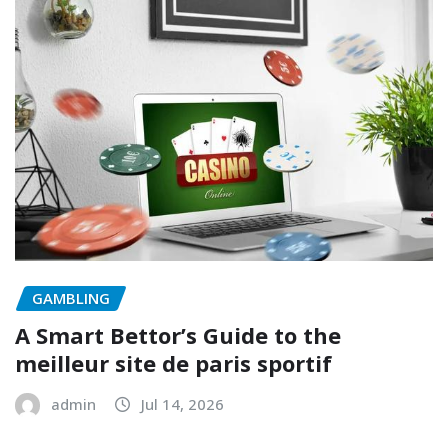
GAMBLING
A Smart Bettor’s Guide to the
meilleur site de paris sportif
admin
Jul 14, 2026