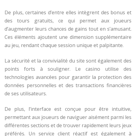
De plus, certaines d’entre elles intègrent des bonus et
des tours gratuits, ce qui permet aux joueurs
d’augmenter leurs chances de gains tout en s’amusant.
Ces éléments ajoutent une dimension supplémentaire
au jeu, rendant chaque session unique et palpitante.
La sécurité et la convivialité du site sont également des
points forts à souligner. Le casino utilise des
technologies avancées pour garantir la protection des
données personnelles et des transactions financières
de ses utilisateurs.
De plus, l’interface est conçue pour être intuitive,
permettant aux joueurs de naviguer aisément parmi les
différentes sections et de trouver rapidement leurs jeux
préférés. Un service client réactif est également à