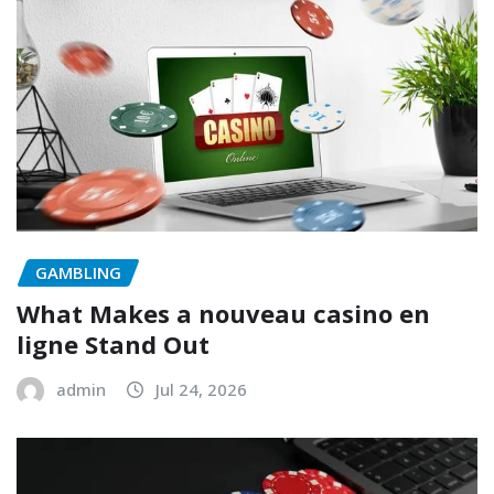
GAMBLING
What Makes a nouveau casino en
ligne Stand Out
admin
Jul 24, 2026