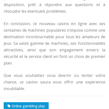
disposition, prêt à répondre aux questions et à
résoudre les éventuels problèmes.
En conclusion, ce nouveau casino en ligne avec ses
centaines de machines populaires s’impose comme une
destination incontournable pour tous les amateurs de
jeux. Sa vaste gamme de machines, ses fonctionnalités
attractives, ainsi que son engagement envers la
sécurité et le service client en font un choix de premier
plan.
Que vous souhaitiez vous divertir ou tenter votre
chance, ce casino saura vous offrir une expérience
inoubliable.
Online gambling play