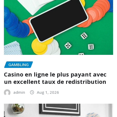
GAMBLING
Casino en ligne le plus payant avec
un excellent taux de redistribution
admin
Aug 1, 2026