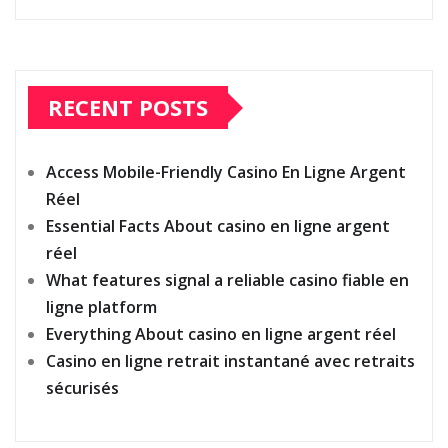
RECENT POSTS
Access Mobile-Friendly Casino En Ligne Argent
Réel
Essential Facts About casino en ligne argent
réel
What features signal a reliable casino fiable en
ligne platform
Everything About casino en ligne argent réel
Casino en ligne retrait instantané avec retraits
sécurisés