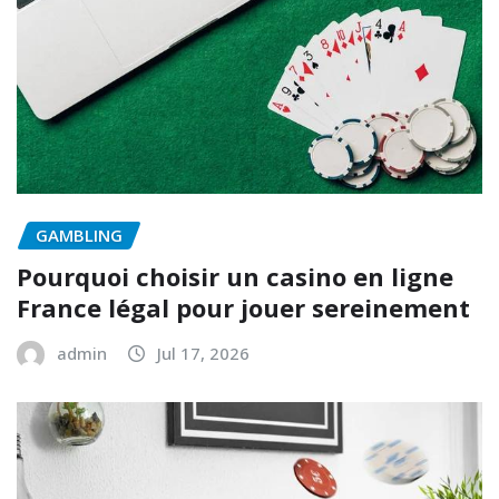
GAMBLING
Pourquoi choisir un casino en ligne
France légal pour jouer sereinement
admin
Jul 17, 2026