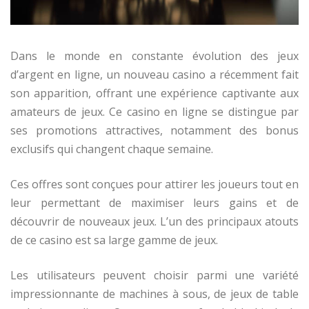
Dans le monde en constante évolution des jeux
d’argent en ligne, un nouveau casino a récemment fait
son apparition, offrant une expérience captivante aux
amateurs de jeux. Ce casino en ligne se distingue par
ses promotions attractives, notamment des bonus
exclusifs qui changent chaque semaine.
Ces offres sont conçues pour attirer les joueurs tout en
leur permettant de maximiser leurs gains et de
découvrir de nouveaux jeux. L’un des principaux atouts
de ce casino est sa large gamme de jeux.
Les utilisateurs peuvent choisir parmi une variété
impressionnante de machines à sous, de jeux de table