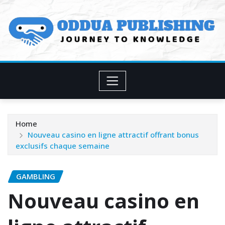
Skip
to
content
Home
Nouveau casino en ligne attractif offrant bonus
exclusifs chaque semaine
GAMBLING
Nouveau casino en