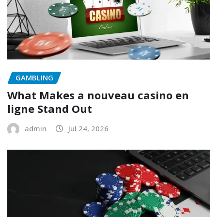
GAMBLING
What Makes a nouveau casino en
ligne Stand Out
admin
Jul 24, 2026