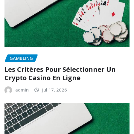
GAMBLING
Les Critères Pour Sélectionner Un
Crypto Casino En Ligne
admin
Jul 17, 2026