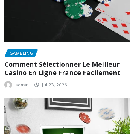
GAMBLING
Comment Sélectionner Le Meilleur
Casino En Ligne France Facilement
admin
Jul 23, 2026