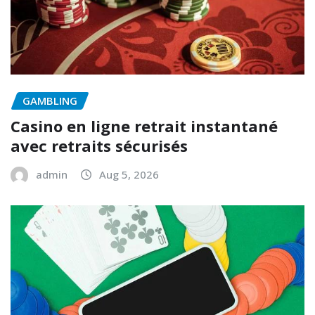
GAMBLING
Casino en ligne retrait instantané
avec retraits sécurisés
admin
Aug 5, 2026