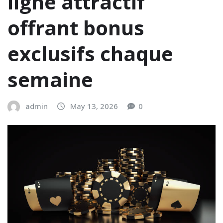
ligne attractif
offrant bonus
exclusifs chaque
semaine
admin
May 13, 2026
0