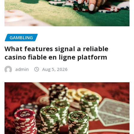
GAMBLING
What features signal a reliable
casino fiable en ligne platform
admin
Aug 5, 2026