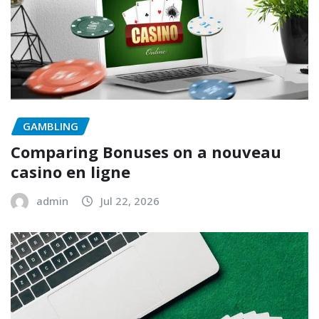
GAMBLING
Comparing Bonuses on a nouveau
casino en ligne
admin
Jul 22, 2026