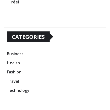
réel
CATEGORIES
Business
Health
Fashion
Travel
Technology