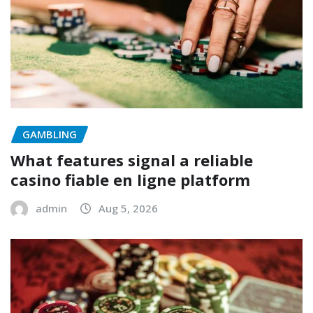
GAMBLING
What features signal a reliable
casino fiable en ligne platform
admin
Aug 5, 2026