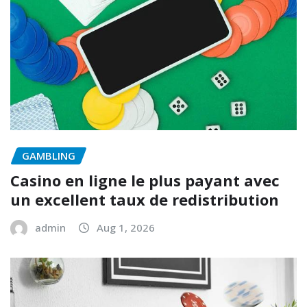
GAMBLING
Casino en ligne le plus payant avec
un excellent taux de redistribution
admin
Aug 1, 2026