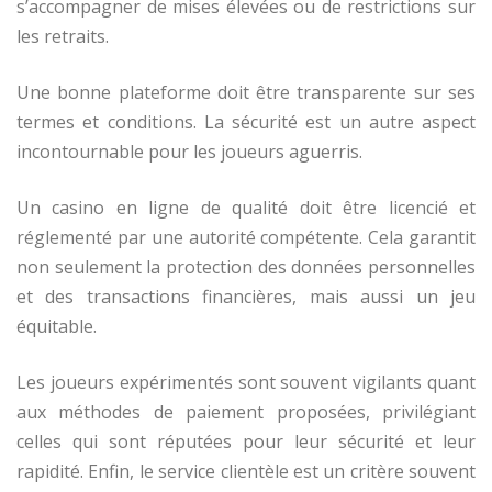
s’accompagner de mises élevées ou de restrictions sur
les retraits.
Une bonne plateforme doit être transparente sur ses
termes et conditions. La sécurité est un autre aspect
incontournable pour les joueurs aguerris.
Un casino en ligne de qualité doit être licencié et
réglementé par une autorité compétente. Cela garantit
non seulement la protection des données personnelles
et des transactions financières, mais aussi un jeu
équitable.
Les joueurs expérimentés sont souvent vigilants quant
aux méthodes de paiement proposées, privilégiant
celles qui sont réputées pour leur sécurité et leur
rapidité. Enfin, le service clientèle est un critère souvent