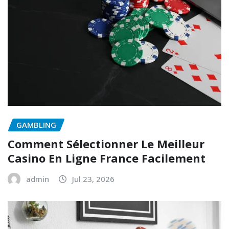
GAMBLING
Comment Sélectionner Le Meilleur
Casino En Ligne France Facilement
admin
Jul 23, 2026