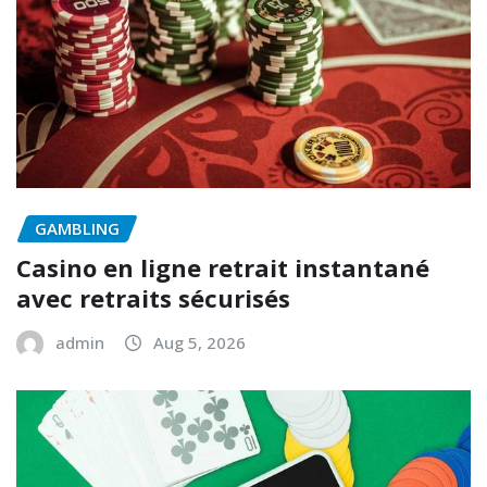
GAMBLING
Casino en ligne retrait instantané
avec retraits sécurisés
admin
Aug 5, 2026