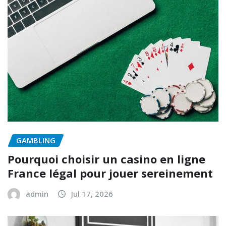
GAMBLING
Pourquoi choisir un casino en ligne
France légal pour jouer sereinement
admin
Jul 17, 2026