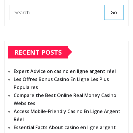
Go
RECENT POSTS
Expert Advice on casino en ligne argent réel
Les Offres Bonus Casino En Ligne Les Plus
Populaires
Compare the Best Online Real Money Casino
Websites
Access Mobile-Friendly Casino En Ligne Argent
Réel
Essential Facts About casino en ligne argent