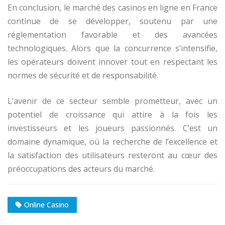
En conclusion, le marché des casinos en ligne en France
continue de se développer, soutenu par une
réglementation favorable et des avancées
technologiques. Alors que la concurrence s’intensifie,
les opérateurs doivent innover tout en respectant les
normes de sécurité et de responsabilité.
L’avenir de ce secteur semble prometteur, avec un
potentiel de croissance qui attire à la fois les
investisseurs et les joueurs passionnés. C’est un
domaine dynamique, où la recherche de l’excellence et
la satisfaction des utilisateurs resteront au cœur des
préoccupations des acteurs du marché.
Online Casino