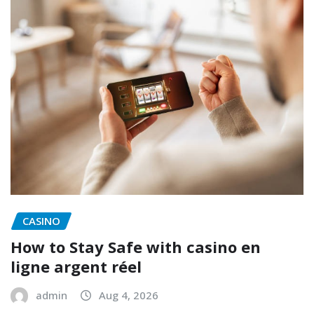
CASINO
How to Stay Safe with casino en
ligne argent réel
admin
Aug 4, 2026