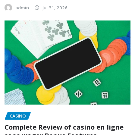
admin
Jul 31, 2026
CASINO
Complete Review of casino en ligne