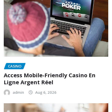
CASINO
Access Mobile-Friendly Casino En
Ligne Argent Réel
admin
Aug 6, 2026