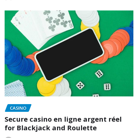
CASINO
Secure casino en ligne argent réel
for Blackjack and Roulette