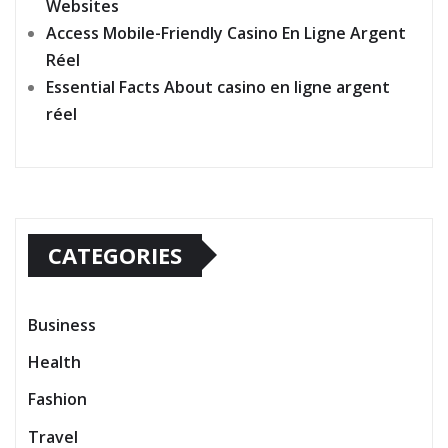
Websites
Access Mobile-Friendly Casino En Ligne Argent
Réel
Essential Facts About casino en ligne argent
réel
CATEGORIES
Business
Health
Fashion
Travel