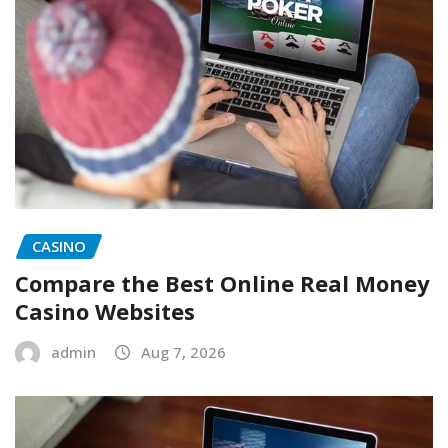
CASINO
Compare the Best Online Real Money
Casino Websites
admin
Aug 7, 2026