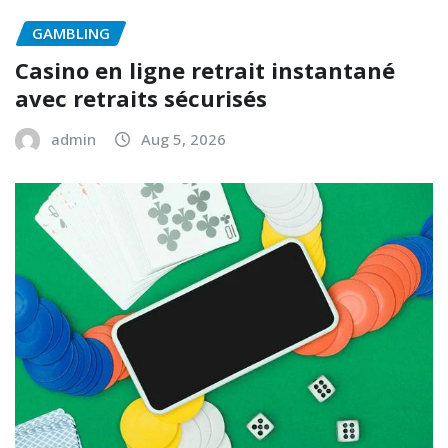
GAMBLING
Casino en ligne retrait instantané
avec retraits sécurisés
admin
Aug 5, 2026