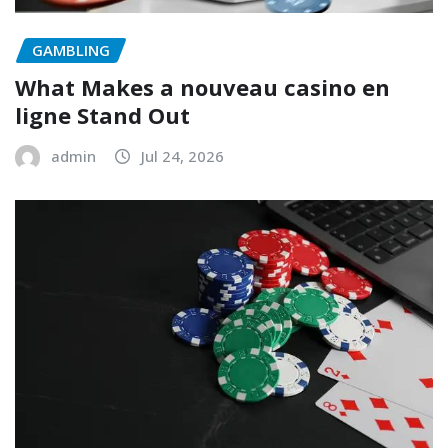
GAMBLING
What Makes a nouveau casino en
ligne Stand Out
admin
Jul 24, 2026