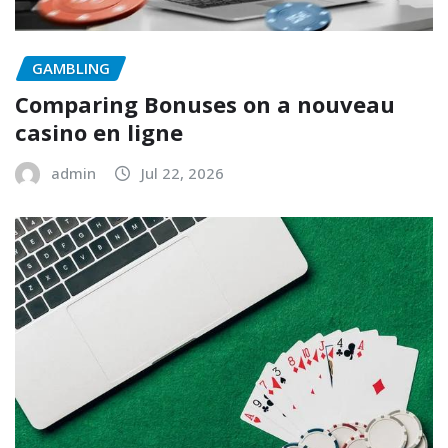
GAMBLING
Comparing Bonuses on a nouveau
casino en ligne
admin
Jul 22, 2026