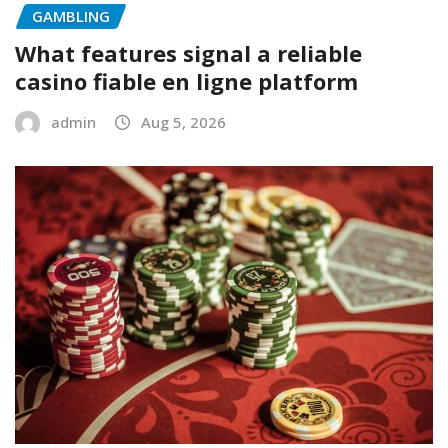
GAMBLING
What features signal a reliable
casino fiable en ligne platform
admin
Aug 5, 2026