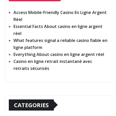
Access Mobile-Friendly Casino En Ligne Argent
Réel
Essential Facts About casino en ligne argent
réel
What features signal a reliable casino fiable en
ligne platform
Everything About casino en ligne argent réel
Casino en ligne retrait instantané avec
retraits sécurisés
CATEGORIES