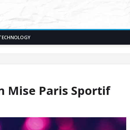
TECHNOLOGY
n Mise Paris Sportif