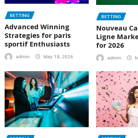
BETTING
BETTING
Advanced Winning
Nouveau Ca
Strategies for paris
Ligne Marke
sportif Enthusiasts
for 2026
admin
May 18, 2026
admin
M