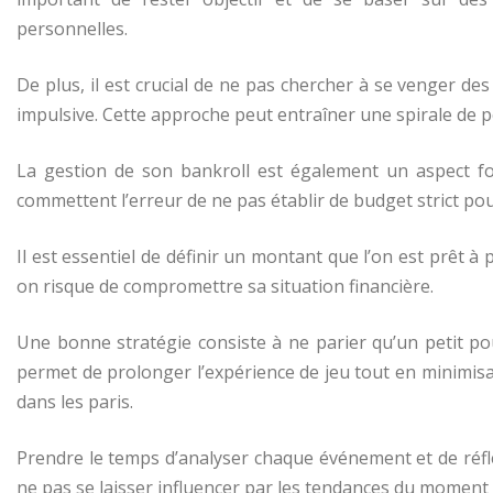
personnelles.
De plus, il est crucial de ne pas chercher à se venger 
impulsive. Cette approche peut entraîner une spirale de per
La gestion de son bankroll est également un aspect f
commettent l’erreur de ne pas établir de budget strict pou
Il est essentiel de définir un montant que l’on est prêt à
on risque de compromettre sa situation financière.
Une bonne stratégie consiste à ne parier qu’un petit p
permet de prolonger l’expérience de jeu tout en minimisan
dans les paris.
Prendre le temps d’analyser chaque événement et de réfléch
ne pas se laisser influencer par les tendances du moment o