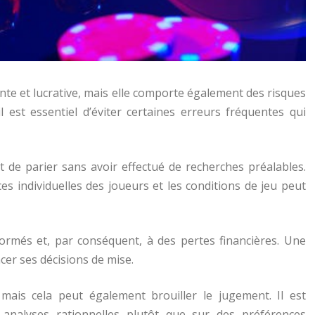
ante et lucrative, mais elle comporte également des risques
 est essentiel d’éviter certaines erreurs fréquentes qui
t de parier sans avoir effectué de recherches préalables.
s individuelles des joueurs et les conditions de jeu peut
ormés et, par conséquent, à des pertes financières. Une
cer ses décisions de mise.
mais cela peut également brouiller le jugement. Il est
 analyses rationnelles plutôt que sur des préférences