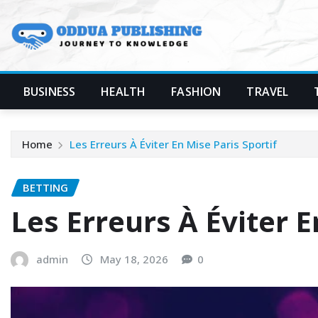
Skip
to
content
BUSINESS
HEALTH
FASHION
TRAVEL
Home
Les Erreurs À Éviter En Mise Paris Sportif
BETTING
Les Erreurs À Éviter E
admin
May 18, 2026
0