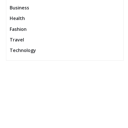
Business
Health
Fashion
Travel
Technology