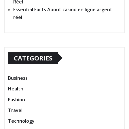
Réel
Essential Facts About casino en ligne argent
réel
CATEGORIES
Business
Health
Fashion
Travel
Technology