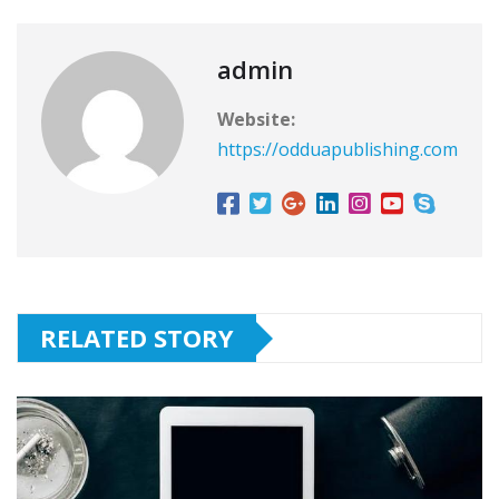
admin
Website:
https://odduapublishing.com
RELATED STORY