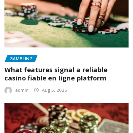
GAMBLING
What features signal a reliable
casino fiable en ligne platform
admin
Aug 5, 2026