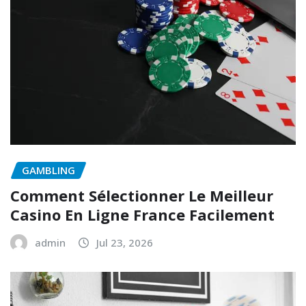
GAMBLING
Comment Sélectionner Le Meilleur
Casino En Ligne France Facilement
admin
Jul 23, 2026