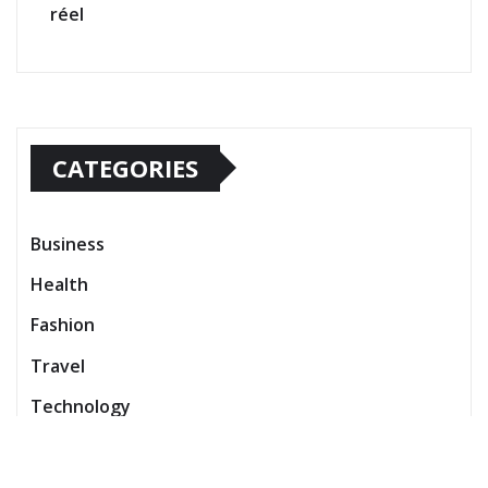
réel
CATEGORIES
Business
Health
Fashion
Travel
Technology