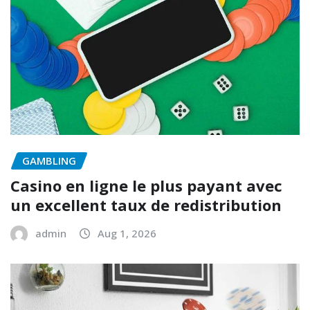
GAMBLING
Casino en ligne le plus payant avec
un excellent taux de redistribution
admin
Aug 1, 2026