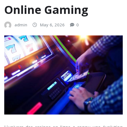
Online Gaming
admin
May 6, 2026
0