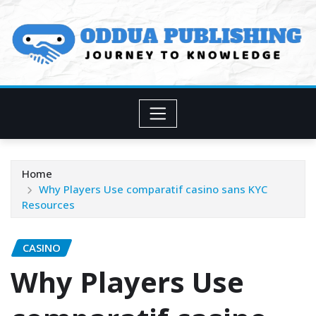
Skip
to
content
Home
Why Players Use comparatif casino sans KYC
Resources
CASINO
Why Players Use