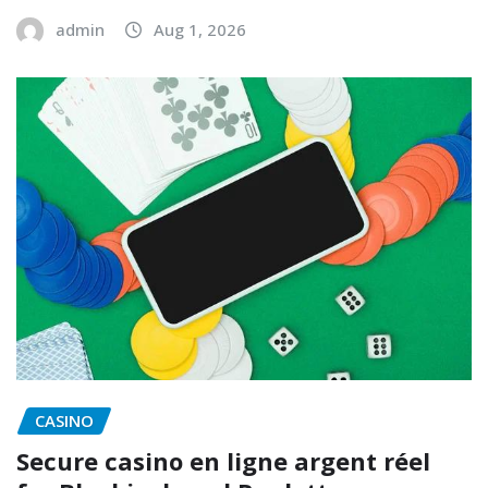
admin
Aug 1, 2026
CASINO
Secure casino en ligne argent réel