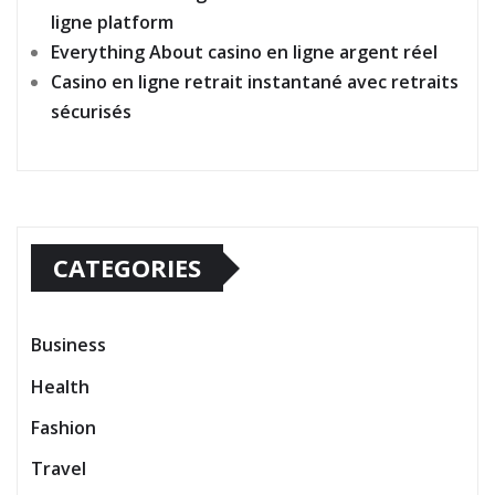
ligne platform
Everything About casino en ligne argent réel
Casino en ligne retrait instantané avec retraits
sécurisés
CATEGORIES
Business
Health
Fashion
Travel