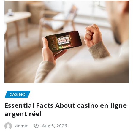
CASINO
Essential Facts About casino en ligne
argent réel
admin
Aug 5, 2026