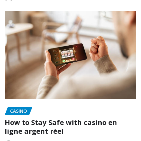
CASINO
How to Stay Safe with casino en
ligne argent réel