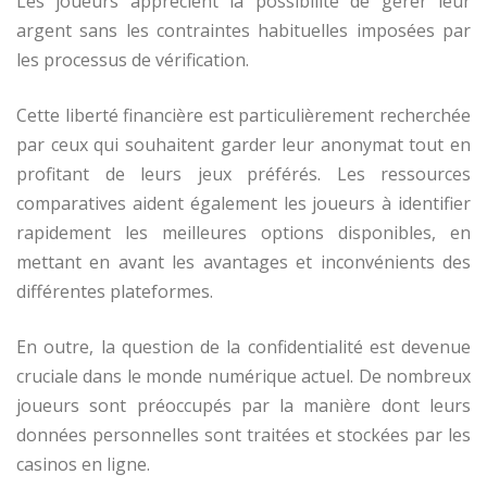
Les joueurs apprécient la possibilité de gérer leur
argent sans les contraintes habituelles imposées par
les processus de vérification.
Cette liberté financière est particulièrement recherchée
par ceux qui souhaitent garder leur anonymat tout en
profitant de leurs jeux préférés. Les ressources
comparatives aident également les joueurs à identifier
rapidement les meilleures options disponibles, en
mettant en avant les avantages et inconvénients des
différentes plateformes.
En outre, la question de la confidentialité est devenue
cruciale dans le monde numérique actuel. De nombreux
joueurs sont préoccupés par la manière dont leurs
données personnelles sont traitées et stockées par les
casinos en ligne.