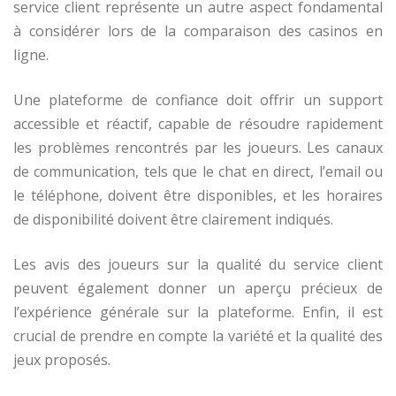
service client représente un autre aspect fondamental
à considérer lors de la comparaison des casinos en
ligne.
Une plateforme de confiance doit offrir un support
accessible et réactif, capable de résoudre rapidement
les problèmes rencontrés par les joueurs. Les canaux
de communication, tels que le chat en direct, l’email ou
le téléphone, doivent être disponibles, et les horaires
de disponibilité doivent être clairement indiqués.
Les avis des joueurs sur la qualité du service client
peuvent également donner un aperçu précieux de
l’expérience générale sur la plateforme. Enfin, il est
crucial de prendre en compte la variété et la qualité des
jeux proposés.