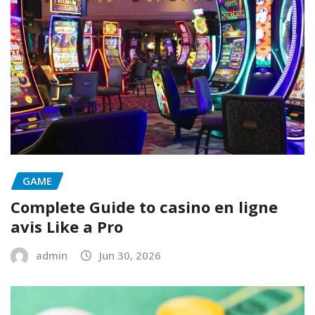
GAME
Complete Guide to casino en ligne
avis Like a Pro
admin
Jun 30, 2026