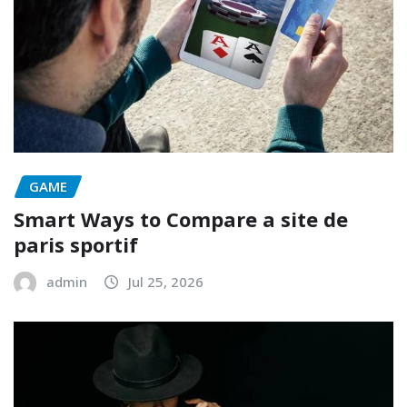
GAME
Smart Ways to Compare a site de
paris sportif
admin
Jul 25, 2026