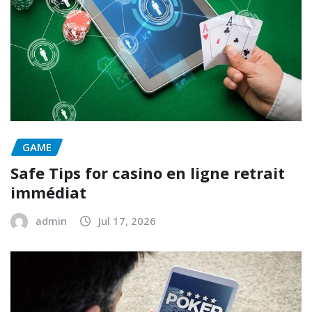
GAME
Safe Tips for casino en ligne retrait
immédiat
admin
Jul 17, 2026