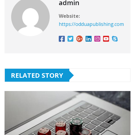
admin
Website:
https://odduapublishing.com
RELATED STORY