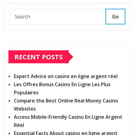
Go
RECENT POSTS
Expert Advice on casino en ligne argent réel
Les Offres Bonus Casino En Ligne Les Plus
Populaires
Compare the Best Online Real Money Casino
Websites
Access Mobile-Friendly Casino En Ligne Argent
Réel
Essential Facts About casino en ligne argent