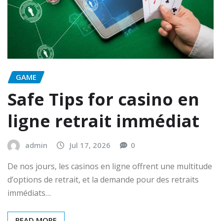
GAME
Safe Tips for casino en
ligne retrait immédiat
admin
Jul 17, 2026
0
De nos jours, les casinos en ligne offrent une multitude
d’options de retrait, et la demande pour des retraits
immédiats…
READ MORE