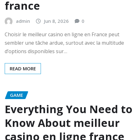
france
admin
Jun 8, 2026
0
Choisir le meilleur casino en ligne en France peut
sembler une tâche ardue, surtout avec la multitude
d’options disponibles sur…
READ MORE
GAME
Everything You Need to
Know About meilleur
casino en ligne france