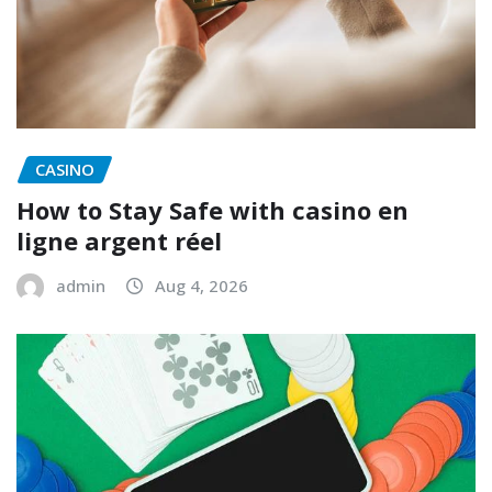
CASINO
How to Stay Safe with casino en
ligne argent réel
admin
Aug 4, 2026