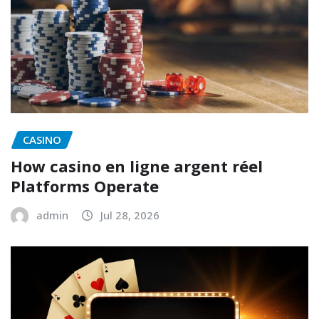
CASINO
How casino en ligne argent réel
Platforms Operate
admin
Jul 28, 2026