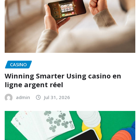
CASINO
Winning Smarter Using casino en
ligne argent réel
admin
Jul 31, 2026