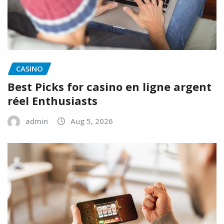
CASINO
Best Picks for casino en ligne argent
réel Enthusiasts
admin
Aug 5, 2026