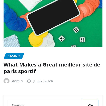
CASINO
What Makes a Great meilleur site de
paris sportif
admin
Jul 27, 2026
Go