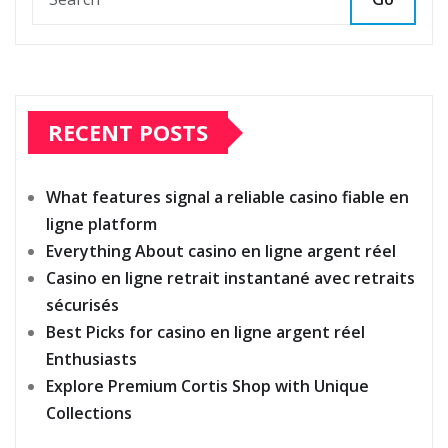
RECENT POSTS
What features signal a reliable casino fiable en
ligne platform
Everything About casino en ligne argent réel
Casino en ligne retrait instantané avec retraits
sécurisés
Best Picks for casino en ligne argent réel
Enthusiasts
Explore Premium Cortis Shop with Unique
Collections