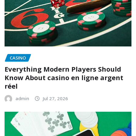
CASINO
Everything Modern Players Should
Know About casino en ligne argent
réel
admin
Jul 27, 2026