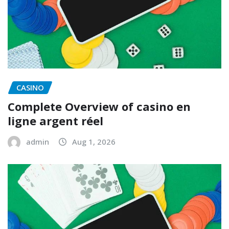
CASINO
Complete Overview of casino en
ligne argent réel
admin
Aug 1, 2026