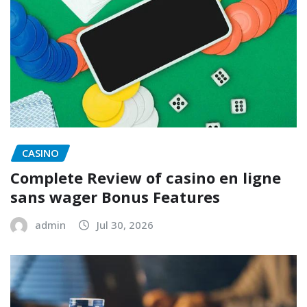
CASINO
Complete Review of casino en ligne
sans wager Bonus Features
admin
Jul 30, 2026