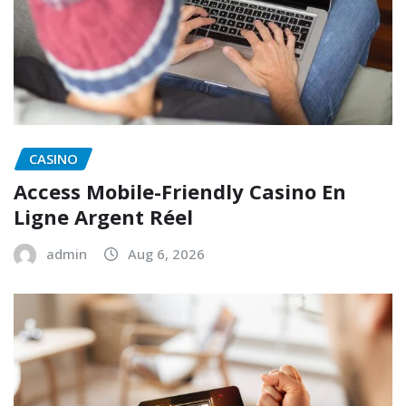
CASINO
Access Mobile-Friendly Casino En
Ligne Argent Réel
admin
Aug 6, 2026