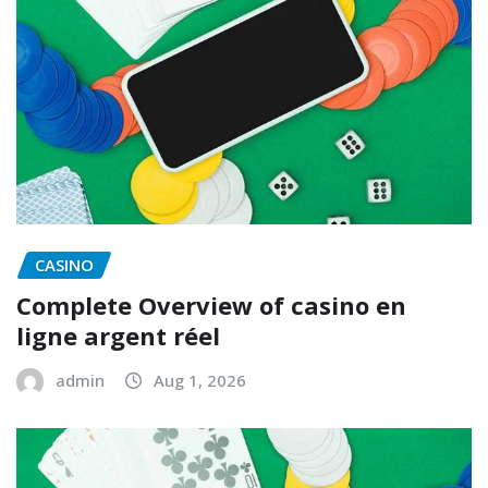
CASINO
Complete Overview of casino en
ligne argent réel
admin
Aug 1, 2026