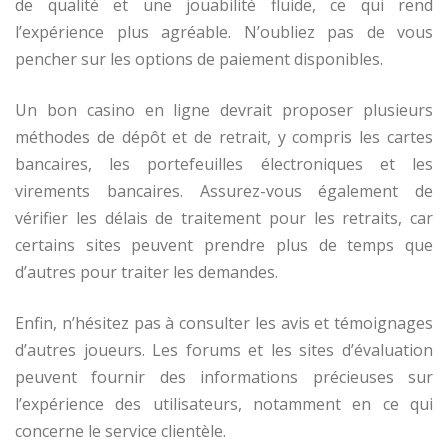
de qualité et une jouabilité fluide, ce qui rend
l’expérience plus agréable. N’oubliez pas de vous
pencher sur les options de paiement disponibles.
Un bon casino en ligne devrait proposer plusieurs
méthodes de dépôt et de retrait, y compris les cartes
bancaires, les portefeuilles électroniques et les
virements bancaires. Assurez-vous également de
vérifier les délais de traitement pour les retraits, car
certains sites peuvent prendre plus de temps que
d’autres pour traiter les demandes.
Enfin, n’hésitez pas à consulter les avis et témoignages
d’autres joueurs. Les forums et les sites d’évaluation
peuvent fournir des informations précieuses sur
l’expérience des utilisateurs, notamment en ce qui
concerne le service clientèle.