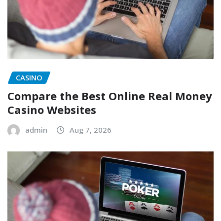
CASINO
Compare the Best Online Real Money
Casino Websites
admin
Aug 7, 2026