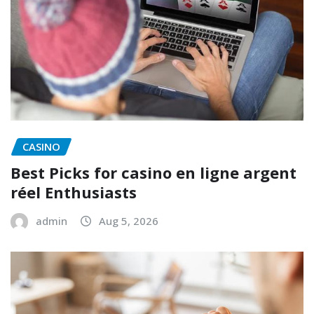
CASINO
Best Picks for casino en ligne argent
réel Enthusiasts
admin
Aug 5, 2026