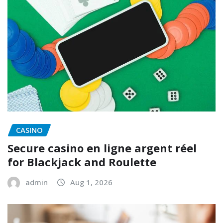
CASINO
Secure casino en ligne argent réel
for Blackjack and Roulette
admin
Aug 1, 2026