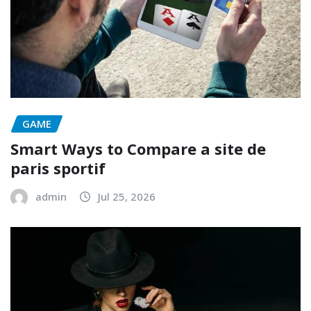
GAME
Smart Ways to Compare a site de
paris sportif
admin
Jul 25, 2026