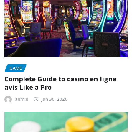
GAME
Complete Guide to casino en ligne
avis Like a Pro
admin
Jun 30, 2026