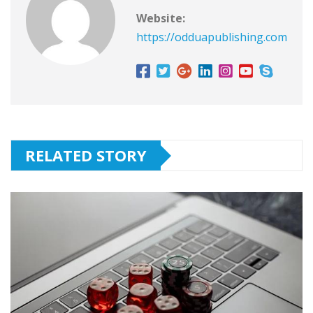
Website:
https://odduapublishing.com
RELATED STORY