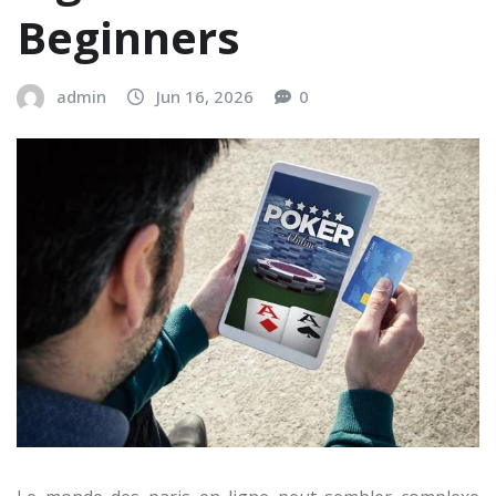
Beginners
admin
Jun 16, 2026
0