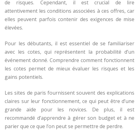
de risques. Cependant, il est crucial de lire
attentivement les conditions associées à ces offres, car
elles peuvent parfois contenir des exigences de mise
élevées.
Pour les débutants, il est essentiel de se familiariser
avec les cotes, qui représentent la probabilité d’un
événement donné. Comprendre comment fonctionnent
les cotes permet de mieux évaluer les risques et les
gains potentiels.
Les sites de paris fournissent souvent des explications
claires sur leur fonctionnement, ce qui peut être d’une
grande aide pour les novices. De plus, il est
recommandé d’apprendre à gérer son budget et à ne
parier que ce que l’on peut se permettre de perdre.