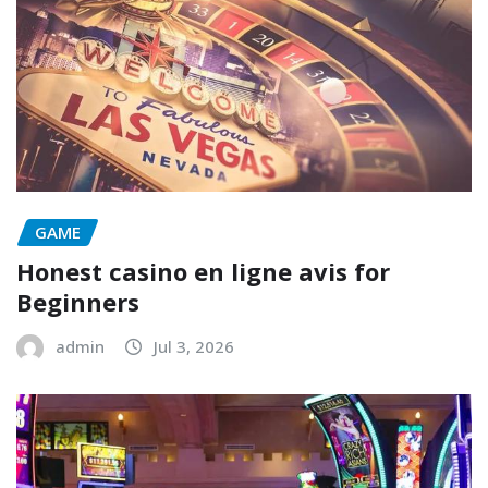
GAME
Honest casino en ligne avis for
Beginners
admin
Jul 3, 2026