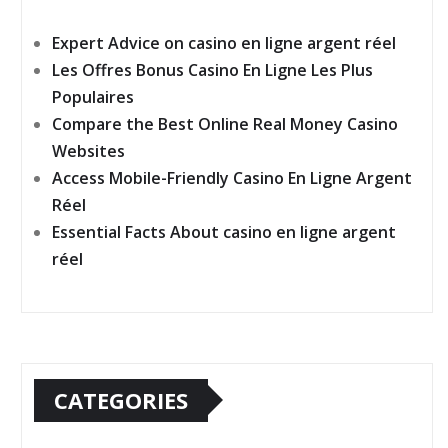
Expert Advice on casino en ligne argent réel
Les Offres Bonus Casino En Ligne Les Plus
Populaires
Compare the Best Online Real Money Casino
Websites
Access Mobile-Friendly Casino En Ligne Argent
Réel
Essential Facts About casino en ligne argent
réel
CATEGORIES