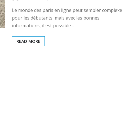
Le monde des paris en ligne peut sembler complexe
pour les débutants, mais avec les bonnes
informations, il est possible…
READ MORE