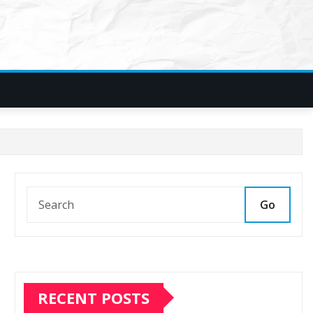
Go
RECENT POSTS