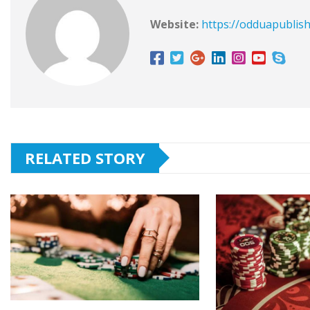
Website:
https://odduapublis
RELATED STORY