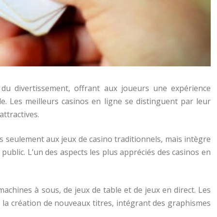
 du divertissement, offrant aux joueurs une expérience
le. Les meilleurs casinos en ligne se distinguent par leur
attractives.
as seulement aux jeux de casino traditionnels, mais intègre
public. L’un des aspects les plus appréciés des casinos en
chines à sous, de jeux de table et de jeux en direct. Les
 la création de nouveaux titres, intégrant des graphismes