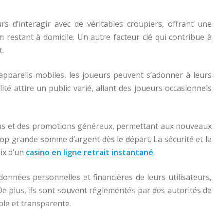
s d’interagir avec de véritables croupiers, offrant une
 restant à domicile. Un autre facteur clé qui contribue à
t.
appareils mobiles, les joueurs peuvent s’adonner à leurs
lité attire un public varié, allant des joueurs occasionnels
nus et des promotions généreux, permettant aux nouveaux
op grande somme d’argent dès le départ. La sécurité et la
oix d’un
casino en ligne retrait instantané
.
onnées personnelles et financières de leurs utilisateurs,
De plus, ils sont souvent réglementés par des autorités de
ble et transparente.