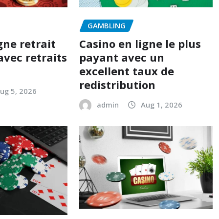
GAMBLING
gne retrait
Casino en ligne le plus
avec retraits
payant avec un
excellent taux de
redistribution
ug 5, 2026
admin
Aug 1, 2026