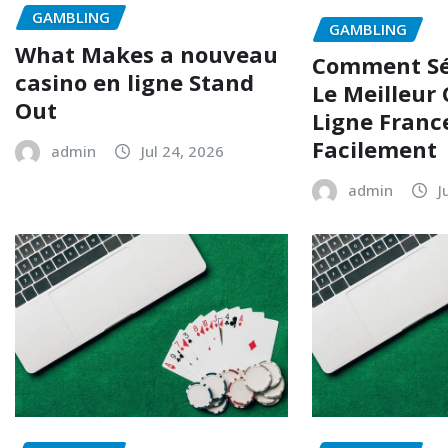
GAMBLING
GAMBLING
What Makes a nouveau
Comment Sé
casino en ligne Stand
Le Meilleur 
Out
Ligne Franc
Facilement
admin
Jul 24, 2026
admin
J