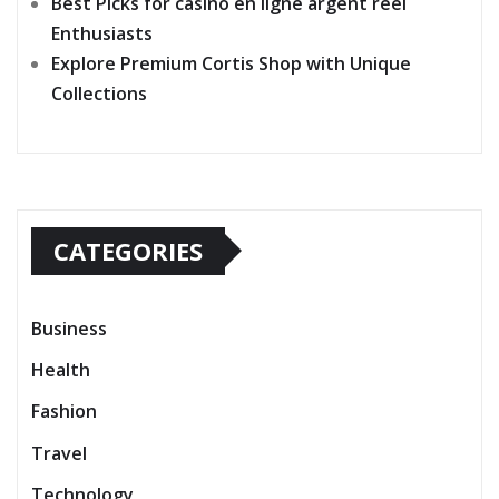
Best Picks for casino en ligne argent réel
Enthusiasts
Explore Premium Cortis Shop with Unique
Collections
CATEGORIES
Business
Health
Fashion
Travel
Technology