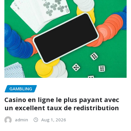
GAMBLING
Casino en ligne le plus payant avec
un excellent taux de redistribution
admin
Aug 1, 2026