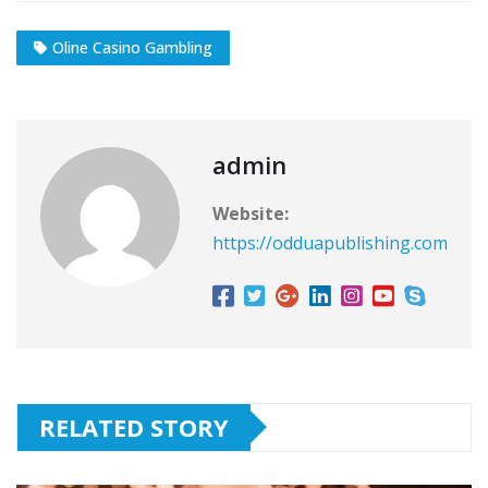
Oline Casino Gambling
admin
Website:
https://odduapublishing.com
RELATED STORY