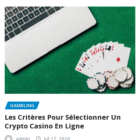
GAMBLING
Les Critères Pour Sélectionner Un
Crypto Casino En Ligne
admin
Jul 17, 2026