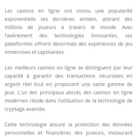
Les casinos en ligne ont connu une popularité
exponentielle ces dernières années, attirant des
millions de joueurs à travers le monde. Avec
l’avènement des technologies innovantes, ces
plateformes offrent désormais des expériences de jeu
immersives et captivantes.
Les meilleurs casinos en ligne se distinguent par leur
capacité à garantir des transactions sécurisées en
argent réel tout en proposant une vaste gamme de
jeux. L’un des principaux atouts des casinos en ligne
modernes réside dans l’utilisation de la technologie de
cryptage avancée.
Cette technologie assure la protection des données
personnelles et financières des joueurs, instaurant