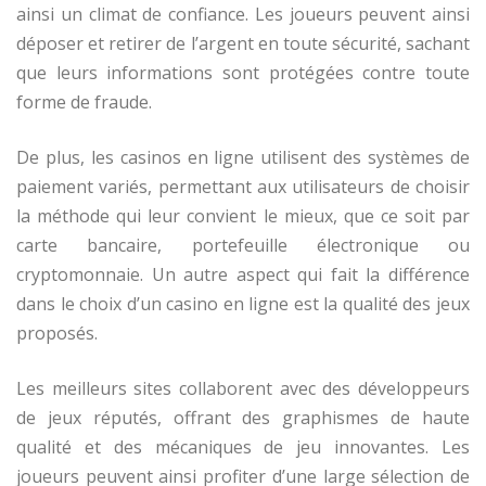
ainsi un climat de confiance. Les joueurs peuvent ainsi
déposer et retirer de l’argent en toute sécurité, sachant
que leurs informations sont protégées contre toute
forme de fraude.
De plus, les casinos en ligne utilisent des systèmes de
paiement variés, permettant aux utilisateurs de choisir
la méthode qui leur convient le mieux, que ce soit par
carte bancaire, portefeuille électronique ou
cryptomonnaie. Un autre aspect qui fait la différence
dans le choix d’un casino en ligne est la qualité des jeux
proposés.
Les meilleurs sites collaborent avec des développeurs
de jeux réputés, offrant des graphismes de haute
qualité et des mécaniques de jeu innovantes. Les
joueurs peuvent ainsi profiter d’une large sélection de