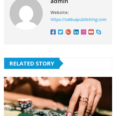
admin
Website:
https://odduapublishing.com
RELATED STORY