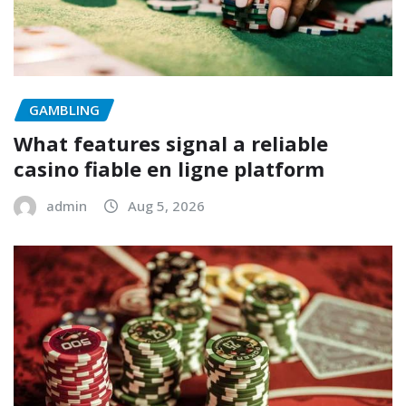
GAMBLING
What features signal a reliable
casino fiable en ligne platform
admin
Aug 5, 2026