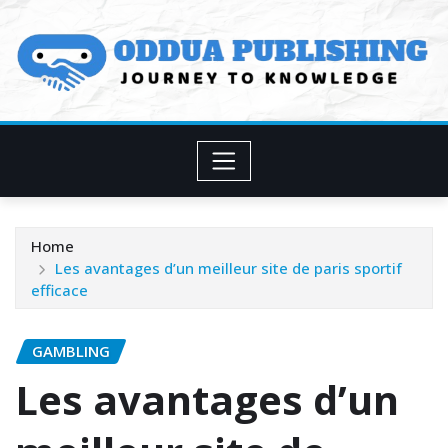
Skip
to
content
Home
Les avantages d’un meilleur site de paris sportif
efficace
GAMBLING
Les avantages d’un