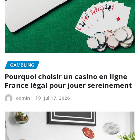
GAMBLING
Pourquoi choisir un casino en ligne
France légal pour jouer sereinement
admin
Jul 17, 2026