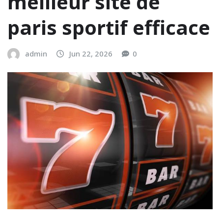
meilleur site de
paris sportif efficace
admin
Jun 22, 2026
0