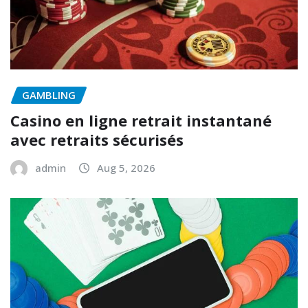
GAMBLING
Casino en ligne retrait instantané
avec retraits sécurisés
admin
Aug 5, 2026