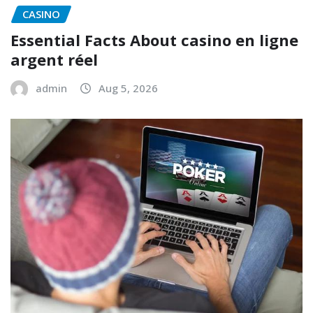
CASINO
Essential Facts About casino en ligne
argent réel
admin
Aug 5, 2026