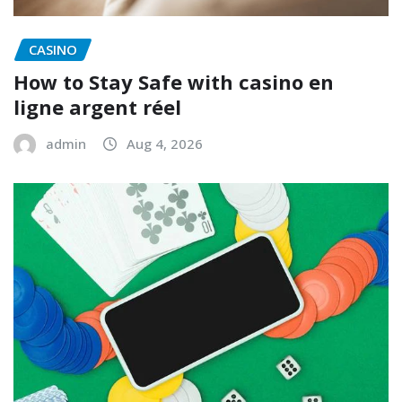
CASINO
How to Stay Safe with casino en
ligne argent réel
admin
Aug 4, 2026