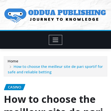
Skip
to
content
Home
How to choose the meilleur site de pari sportif for
safe and reliable betting
CASINO
How to choose the