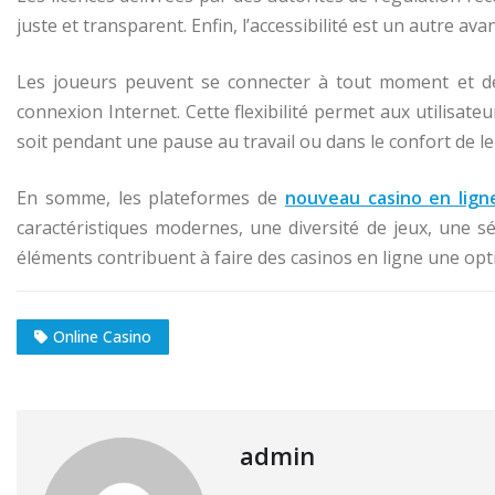
juste et transparent. Enfin, l’accessibilité est un autre a
Les joueurs peuvent se connecter à tout moment et dep
connexion Internet. Cette flexibilité permet aux utilisate
soit pendant une pause au travail ou dans le confort de l
En somme, les plateformes de
nouveau casino en lign
caractéristiques modernes, une diversité de jeux, une sé
éléments contribuent à faire des casinos en ligne une opt
Online Casino
admin