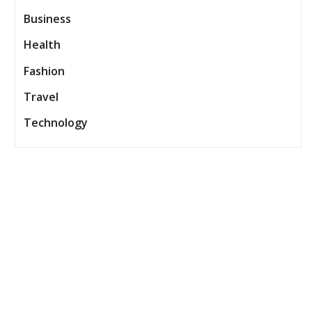
Business
Health
Fashion
Travel
Technology