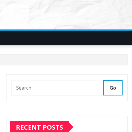
Go
RECENT POSTS