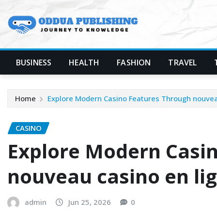
Skip
to
content
BUSINESS
HEALTH
FASHION
TRAVEL
Home
Explore Modern Casino Features Through nouvea
CASINO
Explore Modern Casi
nouveau casino en li
admin
Jun 25, 2026
0