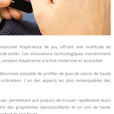
utionné l’expérience de jeu, offrant une multitude de
onde entier. Ces innovations technologiques transforment
, rendant l’expérience à la fois immersive et accessible.
 désormais possible de profiter de jeux de casino de haute
 ordinateur. L’un des aspects les plus remarquables des
viguer, permettant aux joueurs de trouver rapidement leurs
frent des graphismes époustouflants et un son de haute
confort de son foyer.