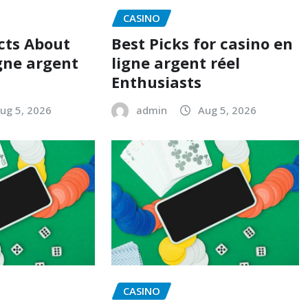
CASINO
acts About
Best Picks for casino en
igne argent
ligne argent réel
Enthusiasts
ug 5, 2026
admin
Aug 5, 2026
CASINO