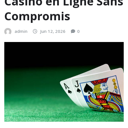
Casino en Ligne Sans
Compromis
admin
Jun 12, 2026
0