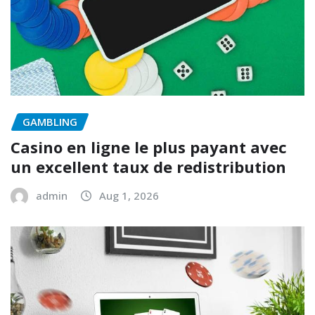
GAMBLING
Casino en ligne le plus payant avec
un excellent taux de redistribution
admin
Aug 1, 2026