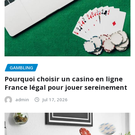
GAMBLING
Pourquoi choisir un casino en ligne
France légal pour jouer sereinement
admin
Jul 17, 2026