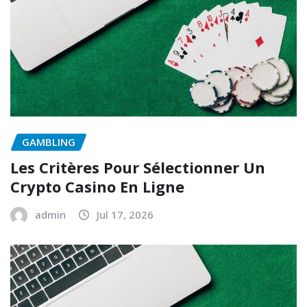
GAMBLING
Les Critères Pour Sélectionner Un
Crypto Casino En Ligne
admin
Jul 17, 2026