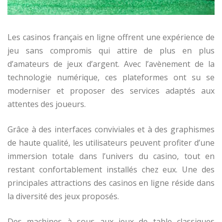
Les casinos français en ligne offrent une expérience de
jeu sans compromis qui attire de plus en plus
d’amateurs de jeux d’argent. Avec l’avènement de la
technologie numérique, ces plateformes ont su se
moderniser et proposer des services adaptés aux
attentes des joueurs.
Grâce à des interfaces conviviales et à des graphismes
de haute qualité, les utilisateurs peuvent profiter d’une
immersion totale dans l’univers du casino, tout en
restant confortablement installés chez eux. Une des
principales attractions des casinos en ligne réside dans
la diversité des jeux proposés.
Des machines à sous aux jeux de table classiques