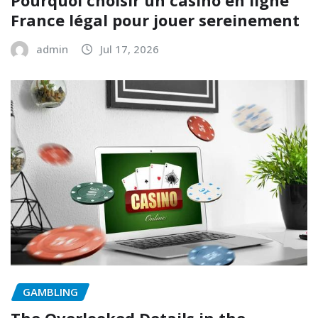
France légal pour jouer sereinement
admin
Jul 17, 2026
GAMBLING
The Overlooked Details in the