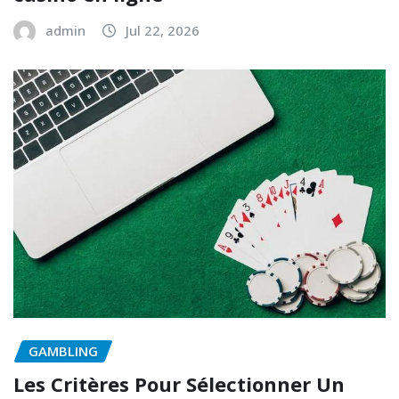
admin
Jul 22, 2026
GAMBLING
Les Critères Pour Sélectionner Un