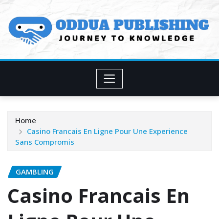
Skip
to
content
Home
Casino Francais En Ligne Pour Une Experience
Sans Compromis
GAMBLING
Casino Francais En