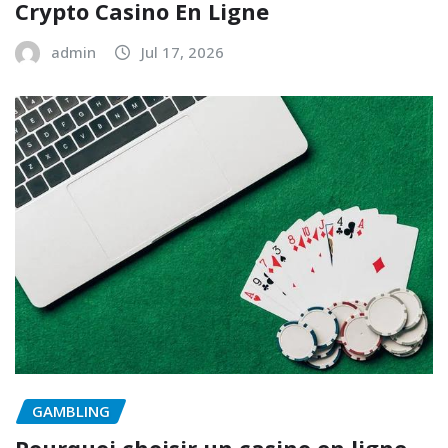
Crypto Casino En Ligne
admin
Jul 17, 2026
GAMBLING
Pourquoi choisir un casino en ligne