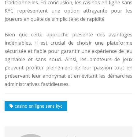
traditionnelles. En conclusion, les casinos en ligne sans
KYC représentent une option attrayante pour les
joueurs en quête de simplicité et de rapidité.
Bien que cette approche présente des avantages
indéniables, il est crucial de choisir une plateforme
sécurisée et fiable pour garantir une expérience de jeu
agréable et sans souci. Ainsi, les amateurs de jeux
peuvent profiter pleinement de leur passion tout en
préservant leur anonymat et en évitant les démarches
administratives fastidieuses.
casino en ligne sans kyc