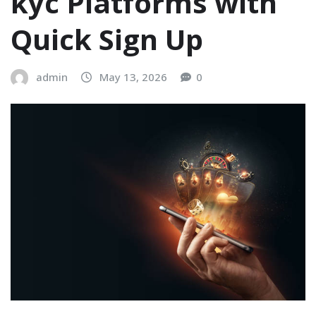
kyc Platforms with
Quick Sign Up
admin
May 13, 2026
0