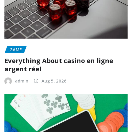
GAME
Everything About casino en ligne
argent réel
admin
Aug 5, 2026