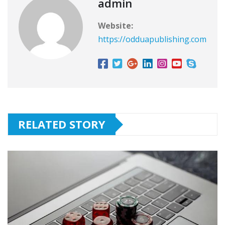
admin
Website:
https://odduapublishing.com
RELATED STORY