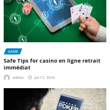
GAME
Safe Tips for casino en ligne retrait
immédiat
admin
Jul 17, 2026