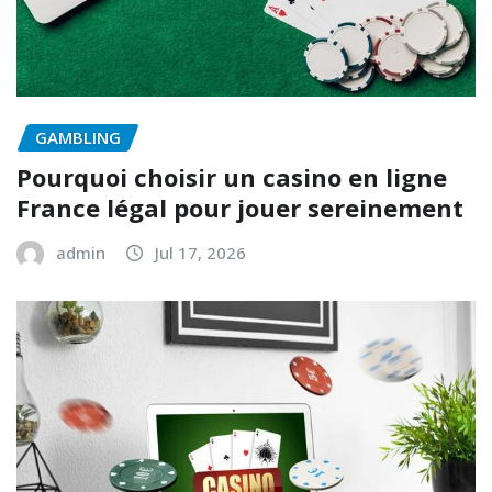
GAMBLING
Pourquoi choisir un casino en ligne
France légal pour jouer sereinement
admin
Jul 17, 2026