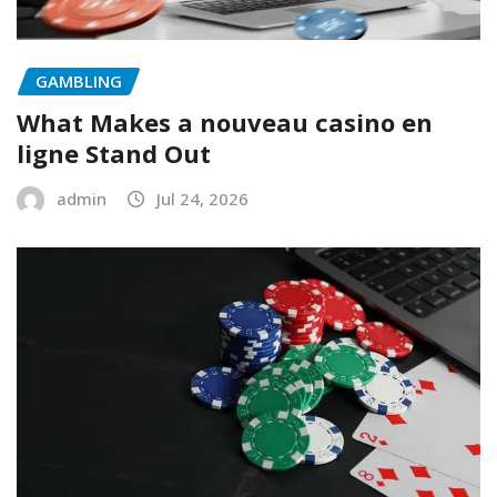
GAMBLING
What Makes a nouveau casino en
ligne Stand Out
admin
Jul 24, 2026