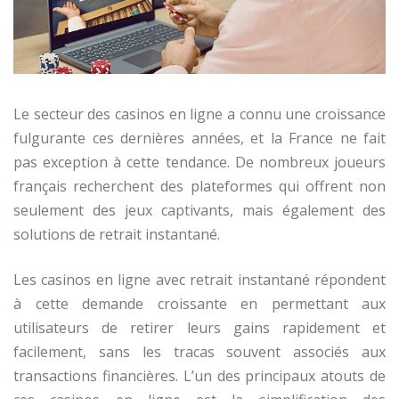
Le secteur des casinos en ligne a connu une croissance
fulgurante ces dernières années, et la France ne fait
pas exception à cette tendance. De nombreux joueurs
français recherchent des plateformes qui offrent non
seulement des jeux captivants, mais également des
solutions de retrait instantané.
Les casinos en ligne avec retrait instantané répondent
à cette demande croissante en permettant aux
utilisateurs de retirer leurs gains rapidement et
facilement, sans les tracas souvent associés aux
transactions financières. L’un des principaux atouts de