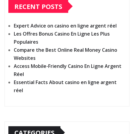
RECENT POSTS
Expert Advice on casino en ligne argent réel
Les Offres Bonus Casino En Ligne Les Plus
Populaires
Compare the Best Online Real Money Casino
Websites
Access Mobile-Friendly Casino En Ligne Argent
Réel
Essential Facts About casino en ligne argent
réel
CATEGORIES