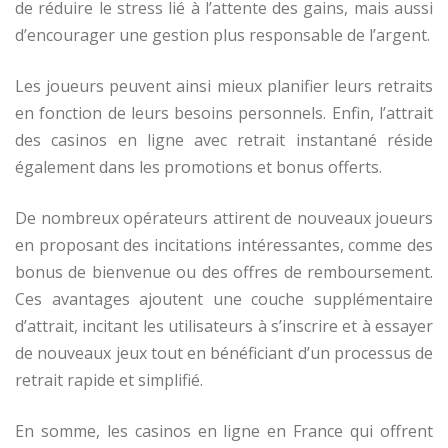
de réduire le stress lié à l’attente des gains, mais aussi
d’encourager une gestion plus responsable de l’argent.
Les joueurs peuvent ainsi mieux planifier leurs retraits
en fonction de leurs besoins personnels. Enfin, l’attrait
des casinos en ligne avec retrait instantané réside
également dans les promotions et bonus offerts.
De nombreux opérateurs attirent de nouveaux joueurs
en proposant des incitations intéressantes, comme des
bonus de bienvenue ou des offres de remboursement.
Ces avantages ajoutent une couche supplémentaire
d’attrait, incitant les utilisateurs à s’inscrire et à essayer
de nouveaux jeux tout en bénéficiant d’un processus de
retrait rapide et simplifié.
En somme, les casinos en ligne en France qui offrent