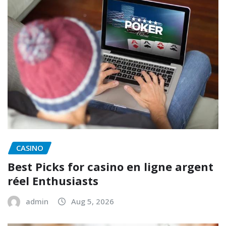
CASINO
Best Picks for casino en ligne argent
réel Enthusiasts
admin
Aug 5, 2026