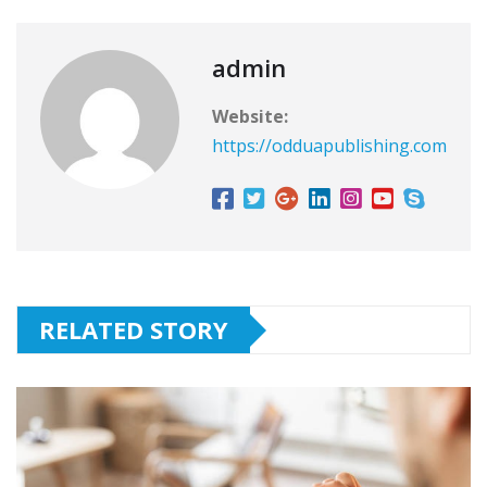
admin
Website:
https://odduapublishing.com
RELATED STORY