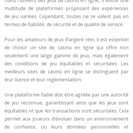
Dans l’univers des jeux de casino en ligne, il existe une
multitude de plateformes proposant des expériences
de jeu variées. Cependant, toutes ne se valent pas en
termes de fiabilité, de sécurité et de qualité de service.
Pour les amateurs de jeux d’argent réel, il est essentiel
de choisir un site de casino en ligne qui offre non
seulement une large gamme de jeux, mais également
des conditions de jeu équitables et sécurisées. Les
meilleurs sites de casino en ligne se distinguent par
leur licence et leur réglementation.
Une plateforme fiable doit être agréée par une autorité
de jeu reconnue, garantissant ainsi que les jeux sont
équitables et que les transactions sont sécurisées. Cela
permet aux joueurs d’évoluer dans un environnement
de confiance, où leurs données personnelles et