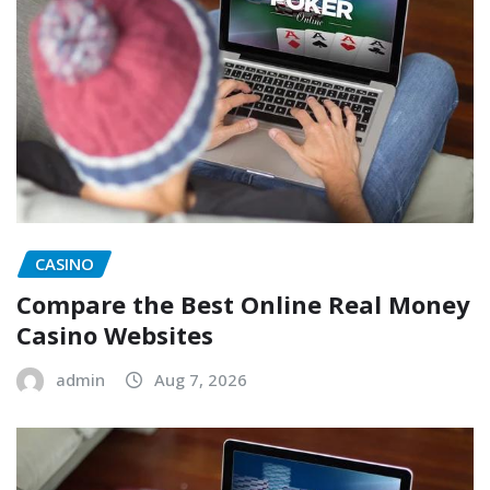
CASINO
Compare the Best Online Real Money
Casino Websites
admin
Aug 7, 2026