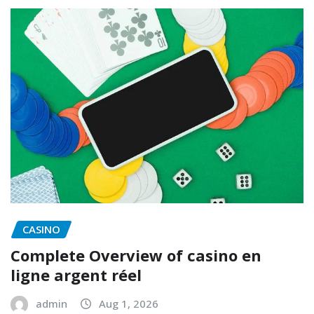
CASINO
Complete Overview of casino en
ligne argent réel
admin
Aug 1, 2026