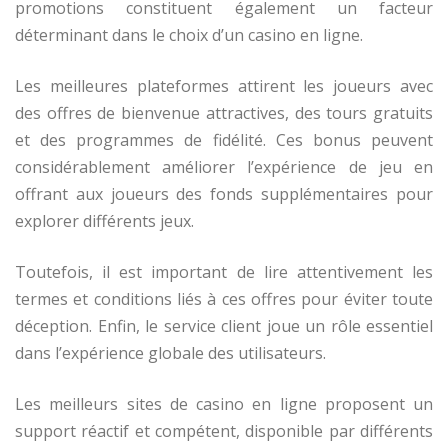
promotions constituent également un facteur
déterminant dans le choix d’un casino en ligne.
Les meilleures plateformes attirent les joueurs avec
des offres de bienvenue attractives, des tours gratuits
et des programmes de fidélité. Ces bonus peuvent
considérablement améliorer l’expérience de jeu en
offrant aux joueurs des fonds supplémentaires pour
explorer différents jeux.
Toutefois, il est important de lire attentivement les
termes et conditions liés à ces offres pour éviter toute
déception. Enfin, le service client joue un rôle essentiel
dans l’expérience globale des utilisateurs.
Les meilleurs sites de casino en ligne proposent un
support réactif et compétent, disponible par différents