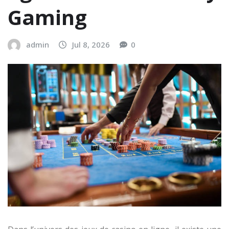
Gaming
admin
Jul 8, 2026
0