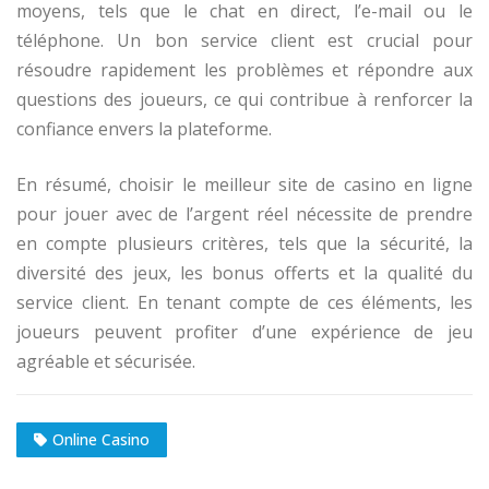
moyens, tels que le chat en direct, l’e-mail ou le
téléphone. Un bon service client est crucial pour
résoudre rapidement les problèmes et répondre aux
questions des joueurs, ce qui contribue à renforcer la
confiance envers la plateforme.
En résumé, choisir le meilleur site de casino en ligne
pour jouer avec de l’argent réel nécessite de prendre
en compte plusieurs critères, tels que la sécurité, la
diversité des jeux, les bonus offerts et la qualité du
service client. En tenant compte de ces éléments, les
joueurs peuvent profiter d’une expérience de jeu
agréable et sécurisée.
Online Casino