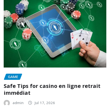
GAME
Safe Tips for casino en ligne retrait
immédiat
admin
Jul 17, 2026