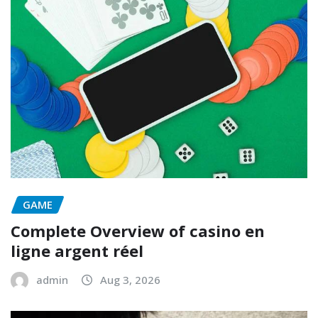
GAME
Complete Overview of casino en
ligne argent réel
admin
Aug 3, 2026