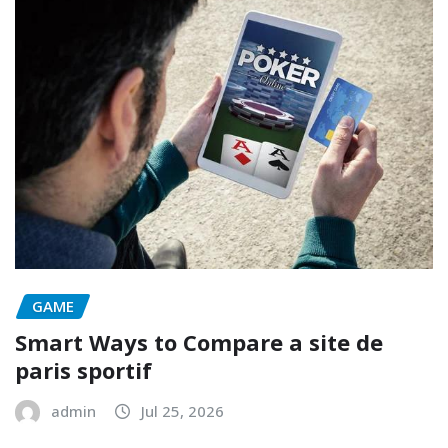
GAME
Smart Ways to Compare a site de
paris sportif
admin
Jul 25, 2026