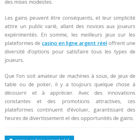
des mises modestes.
Les gains peuvent être conséquents, et leur simplicité
attire un public varié, allant des novices aux joueurs
expérimentés. En somme, les meilleurs jeux sur les
plateformes de
casino en ligne argent réel
offrent une
diversité d’options pour satisfaire tous les types de
joueurs.
Que l’on soit amateur de machines à sous, de jeux de
table ou de poker, il y a toujours quelque chose à
découvrir et à apprécier. Avec des innovations
constantes et des promotions attractives, ces
plateformes continuent d’évoluer, garantissant des
heures de divertissement et des opportunités de gains.