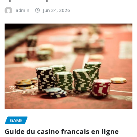
admin
Jun 24, 2026
GAME
Guide du casino francais en ligne