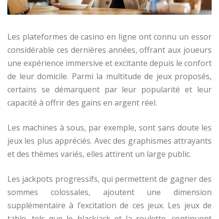
Les plateformes de casino en ligne ont connu un essor
considérable ces dernières années, offrant aux joueurs
une expérience immersive et excitante depuis le confort
de leur domicile. Parmi la multitude de jeux proposés,
certains se démarquent par leur popularité et leur
capacité à offrir des gains en argent réel.
Les machines à sous, par exemple, sont sans doute les
jeux les plus appréciés. Avec des graphismes attrayants
et des thèmes variés, elles attirent un large public.
Les jackpots progressifs, qui permettent de gagner des
sommes colossales, ajoutent une dimension
supplémentaire à l’excitation de ces jeux. Les jeux de
table, tels que le blackjack et la roulette, continuent