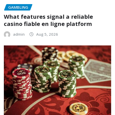
GAMBLING
What features signal a reliable
casino fiable en ligne platform
admin
Aug 5, 2026