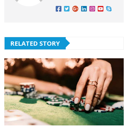
RELATED STORY