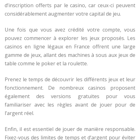
d’inscription offerts par le casino, car ceux-ci peuvent
considérablement augmenter votre capital de jeu.
Une fois que vous avez crédité votre compte, vous
pouvez commencer à explorer les jeux proposés. Les
casinos en ligne légaux en France offrent une large
gamme de jeux, allant des machines à sous aux jeux de
table comme le poker et la roulette.
Prenez le temps de découvrir les différents jeux et leur
fonctionnement. De nombreux casinos proposent
également des versions gratuites pour vous
familiariser avec les règles avant de jouer pour de
l’argent réel.
Enfin, il est essentiel de jouer de manière responsable.
Fixez-vous des limites de temps et d’argent pour éviter