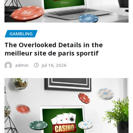
GAMBLING
The Overlooked Details in the
meilleur site de paris sportif
admin
Jul 16, 2026