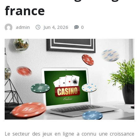
france
admin
Jun 4, 2026
0
Le secteur des jeux en ligne a connu une croissance