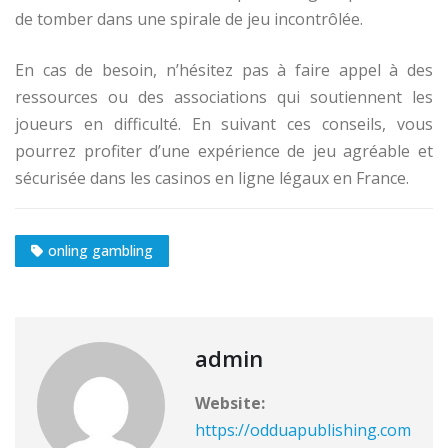
de tomber dans une spirale de jeu incontrôlée.
En cas de besoin, n’hésitez pas à faire appel à des
ressources ou des associations qui soutiennent les
joueurs en difficulté. En suivant ces conseils, vous
pourrez profiter d’une expérience de jeu agréable et
sécurisée dans les casinos en ligne légaux en France.
onling gambling
admin
Website:
https://odduapublishing.com