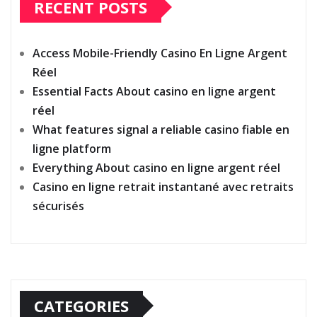
RECENT POSTS
Access Mobile-Friendly Casino En Ligne Argent
Réel
Essential Facts About casino en ligne argent
réel
What features signal a reliable casino fiable en
ligne platform
Everything About casino en ligne argent réel
Casino en ligne retrait instantané avec retraits
sécurisés
CATEGORIES