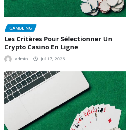
GAMBLING
Les Critères Pour Sélectionner Un
Crypto Casino En Ligne
admin
Jul 17, 2026