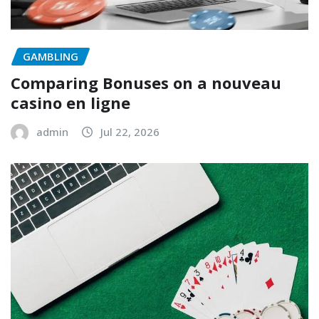
GAMBLING
Comparing Bonuses on a nouveau
casino en ligne
admin
Jul 22, 2026