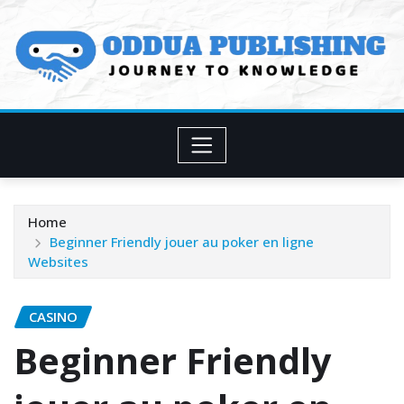
Skip
to
content
Home
Beginner Friendly jouer au poker en ligne
Websites
CASINO
Beginner Friendly