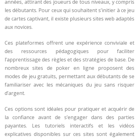
années, attirant des joueurs de tous niveaux, y compris
les débutants. Pour ceux qui souhaitent s’initier à ce jeu
de cartes captivant, il existe plusieurs sites web adaptés
aux novices.
Ces plateformes offrent une expérience conviviale et
des ressources pédagogiques pour faciliter
l’apprentissage des règles et des stratégies de base. De
nombreux sites de poker en ligne proposent des
modes de jeu gratuits, permettant aux débutants de se
familiariser avec les mécaniques du jeu sans risquer
d’argent.
Ces options sont idéales pour pratiquer et acquérir de
la confiance avant de s’engager dans des parties
payantes. Les tutoriels interactifs et les vidéos
explicatives disponibles sur ces sites sont également