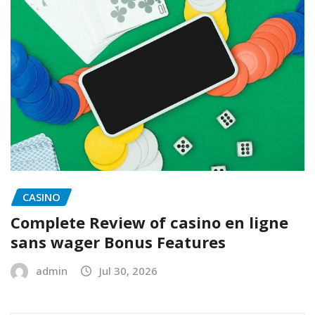
CASINO
Complete Review of casino en ligne
sans wager Bonus Features
admin
Jul 30, 2026