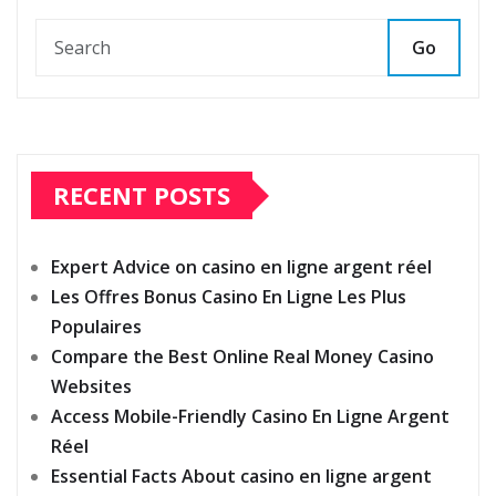
Go
RECENT POSTS
Expert Advice on casino en ligne argent réel
Les Offres Bonus Casino En Ligne Les Plus
Populaires
Compare the Best Online Real Money Casino
Websites
Access Mobile-Friendly Casino En Ligne Argent
Réel
Essential Facts About casino en ligne argent