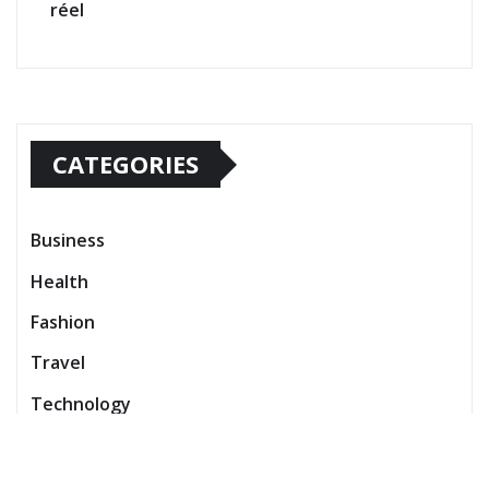
réel
CATEGORIES
Business
Health
Fashion
Travel
Technology