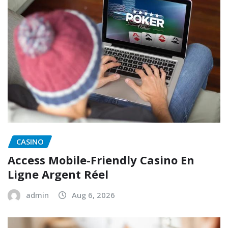
CASINO
Access Mobile-Friendly Casino En
Ligne Argent Réel
admin
Aug 6, 2026