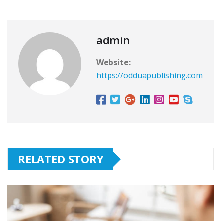
admin
Website:
https://odduapublishing.com
RELATED STORY