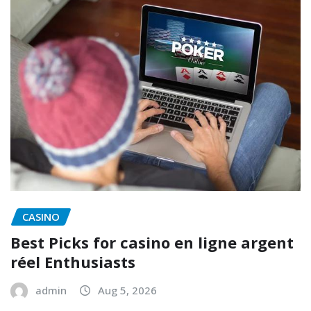
CASINO
Best Picks for casino en ligne argent
réel Enthusiasts
admin
Aug 5, 2026