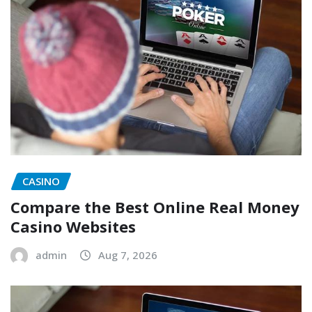
CASINO
Compare the Best Online Real Money
Casino Websites
admin
Aug 7, 2026