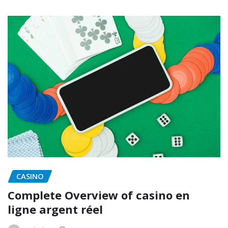
CASINO
Complete Overview of casino en
ligne argent réel