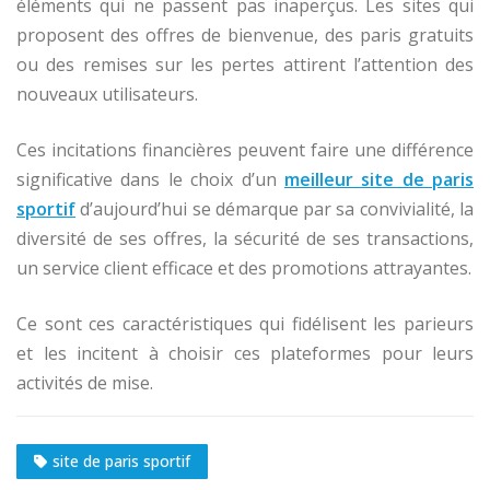
éléments qui ne passent pas inaperçus. Les sites qui
proposent des offres de bienvenue, des paris gratuits
ou des remises sur les pertes attirent l’attention des
nouveaux utilisateurs.
Ces incitations financières peuvent faire une différence
significative dans le choix d’un
meilleur site de paris
sportif
d’aujourd’hui se démarque par sa convivialité, la
diversité de ses offres, la sécurité de ses transactions,
un service client efficace et des promotions attrayantes.
Ce sont ces caractéristiques qui fidélisent les parieurs
et les incitent à choisir ces plateformes pour leurs
activités de mise.
site de paris sportif