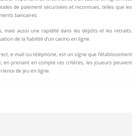
hodes de paiement sécurisées et reconnues, telles que les
rements bancaires.
, mais aussi une rapidité dans les dépôts et les retraits.
uation de la fiabilité d’un casino en ligne.
irect, e-mail ou téléphone, est un signe que l’établissement
mé, en prenant en compte ces critères, les joueurs peuvent
rience de jeu en ligne.