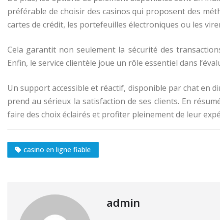
préférable de choisir des casinos qui proposent des mét
cartes de crédit, les portefeuilles électroniques ou les vi
Cela garantit non seulement la sécurité des transactions
Enfin, le service clientèle joue un rôle essentiel dans l’éval
Un support accessible et réactif, disponible par chat en d
prend au sérieux la satisfaction de ses clients. En résu
faire des choix éclairés et profiter pleinement de leur expé
casino en ligne fiable
admin