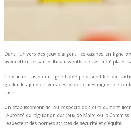
Dans l’univers des jeux d’argent, les casinos en ligne 
avec cette croissance, il est essentiel de savoir où placer s
Choisir un casino en ligne fiable peut sembler une tâc
guider les joueurs vers des plateformes dignes de confian
casino.
Un établissement de jeu respecté doit être dûment lice
l’Autorité de régulation des jeux de Malte ou la Commis
respectent des normes strictes de sécurité et d’équité.