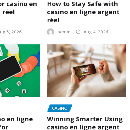
or casino en
How to Stay Safe with
 réel
casino en ligne argent
réel
ug 5, 2026
admin
Aug 4, 2026
CASINO
no en ligne
Winning Smarter Using
for
casino en ligne argent