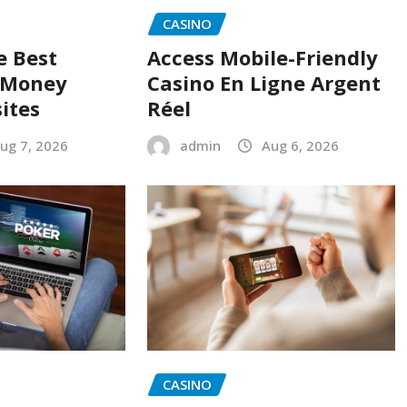
CASINO
e Best
Access Mobile-Friendly
l Money
Casino En Ligne Argent
ites
Réel
ug 7, 2026
admin
Aug 6, 2026
CASINO