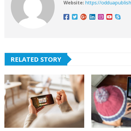
Website:
https://odduapublis
RELATED STORY