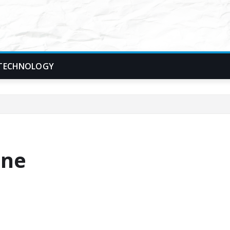
TECHNOLOGY
gne