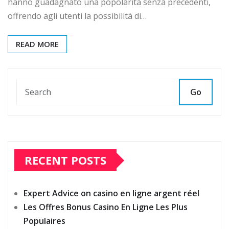
hanno guadagnato una popolarità senza precedenti,
offrendo agli utenti la possibilità di…
READ MORE
Go
RECENT POSTS
Expert Advice on casino en ligne argent réel
Les Offres Bonus Casino En Ligne Les Plus
Populaires