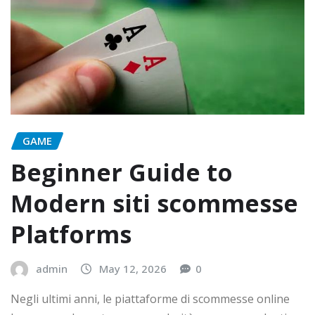
GAME
Beginner Guide to
Modern siti scommesse
Platforms
admin
May 12, 2026
0
Negli ultimi anni, le piattaforme di scommesse online