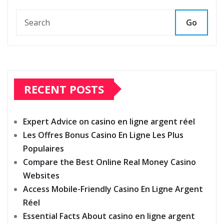
Go
RECENT POSTS
Expert Advice on casino en ligne argent réel
Les Offres Bonus Casino En Ligne Les Plus
Populaires
Compare the Best Online Real Money Casino
Websites
Access Mobile-Friendly Casino En Ligne Argent
Réel
Essential Facts About casino en ligne argent