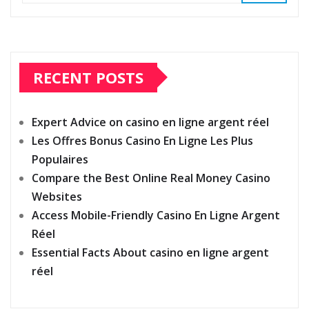
RECENT POSTS
Expert Advice on casino en ligne argent réel
Les Offres Bonus Casino En Ligne Les Plus
Populaires
Compare the Best Online Real Money Casino
Websites
Access Mobile-Friendly Casino En Ligne Argent
Réel
Essential Facts About casino en ligne argent
réel