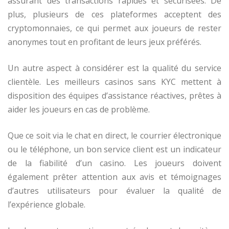
assurant des transactions rapides et sécurisées. De
plus, plusieurs de ces plateformes acceptent des
cryptomonnaies, ce qui permet aux joueurs de rester
anonymes tout en profitant de leurs jeux préférés.
Un autre aspect à considérer est la qualité du service
clientèle. Les meilleurs casinos sans KYC mettent à
disposition des équipes d’assistance réactives, prêtes à
aider les joueurs en cas de problème.
Que ce soit via le chat en direct, le courrier électronique
ou le téléphone, un bon service client est un indicateur
de la fiabilité d’un casino. Les joueurs doivent
également prêter attention aux avis et témoignages
d’autres utilisateurs pour évaluer la qualité de
l’expérience globale.