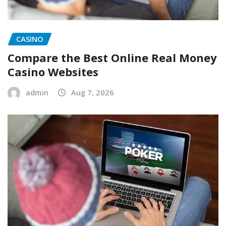
CASINO
Compare the Best Online Real Money
Casino Websites
admin
Aug 7, 2026