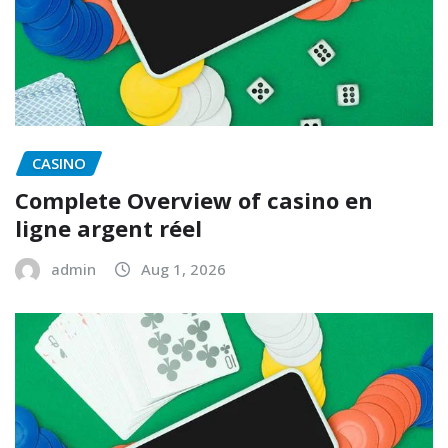
CASINO
Complete Overview of casino en
ligne argent réel
admin
Aug 1, 2026