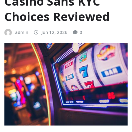
Casino Sans KYC
Choices Reviewed
admin
Jun 12, 2026
0