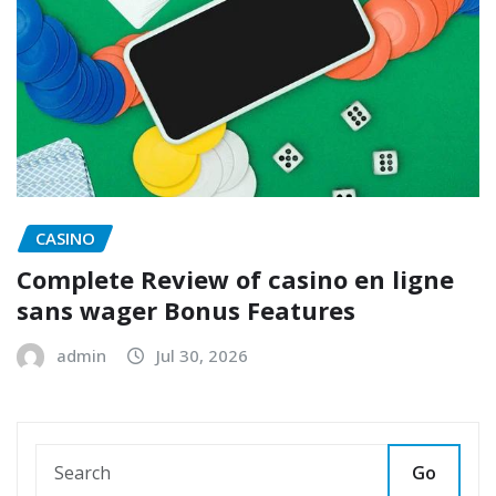
CASINO
Complete Review of casino en ligne
sans wager Bonus Features
admin
Jul 30, 2026
Go