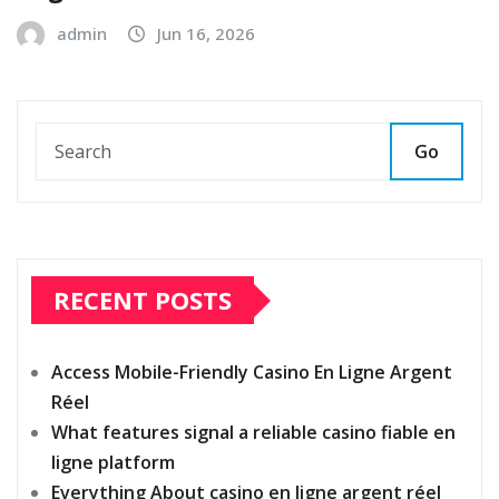
admin
Jun 16, 2026
Go
RECENT POSTS
Access Mobile-Friendly Casino En Ligne Argent
Réel
What features signal a reliable casino fiable en
ligne platform
Everything About casino en ligne argent réel