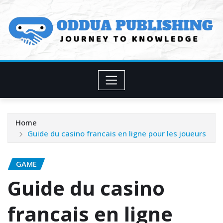
Skip
to
content
Home
Guide du casino francais en ligne pour les joueurs
GAME
Guide du casino
francais en ligne