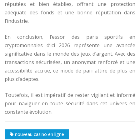
réputées et bien établies, offrant une protection
adéquate des fonds et une bonne réputation dans
l’industrie.
En conclusion, l’essor des paris sportifs en
cryptomonnaies d’ici 2026 représente une avancée
significative dans le monde des jeux d’argent. Avec des
transactions sécurisées, un anonymat renforcé et une
accessibilité accrue, ce mode de pari attire de plus en
plus d’adeptes.
Toutefois, il est impératif de rester vigilant et informé
pour naviguer en toute sécurité dans cet univers en
constante évolution.
nouveau casino en ligne