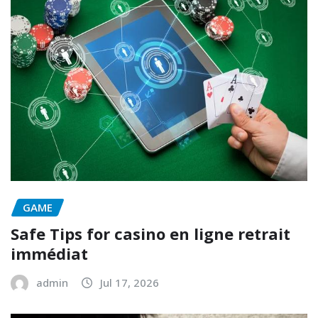
GAME
Safe Tips for casino en ligne retrait
immédiat
admin
Jul 17, 2026