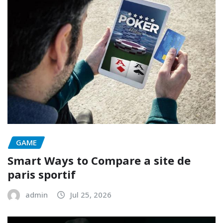
GAME
Smart Ways to Compare a site de
paris sportif
admin
Jul 25, 2026