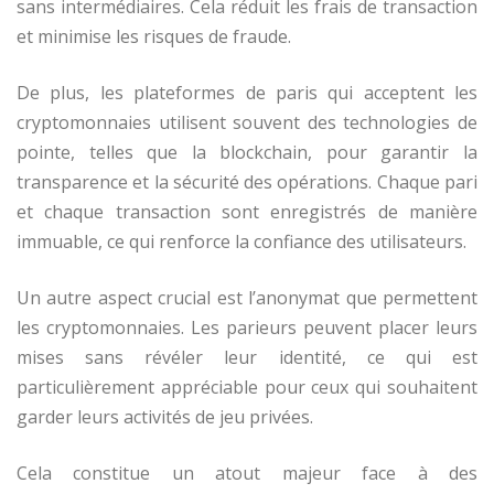
sans intermédiaires. Cela réduit les frais de transaction
et minimise les risques de fraude.
De plus, les plateformes de paris qui acceptent les
cryptomonnaies utilisent souvent des technologies de
pointe, telles que la blockchain, pour garantir la
transparence et la sécurité des opérations. Chaque pari
et chaque transaction sont enregistrés de manière
immuable, ce qui renforce la confiance des utilisateurs.
Un autre aspect crucial est l’anonymat que permettent
les cryptomonnaies. Les parieurs peuvent placer leurs
mises sans révéler leur identité, ce qui est
particulièrement appréciable pour ceux qui souhaitent
garder leurs activités de jeu privées.
Cela constitue un atout majeur face à des