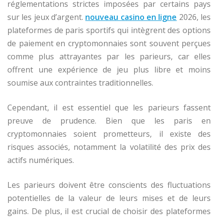
réglementations strictes imposées par certains pays
sur les jeux d’argent.
nouveau casino en ligne
2026, les
plateformes de paris sportifs qui intègrent des options
de paiement en cryptomonnaies sont souvent perçues
comme plus attrayantes par les parieurs, car elles
offrent une expérience de jeu plus libre et moins
soumise aux contraintes traditionnelles.
Cependant, il est essentiel que les parieurs fassent
preuve de prudence. Bien que les paris en
cryptomonnaies soient prometteurs, il existe des
risques associés, notamment la volatilité des prix des
actifs numériques.
Les parieurs doivent être conscients des fluctuations
potentielles de la valeur de leurs mises et de leurs
gains. De plus, il est crucial de choisir des plateformes