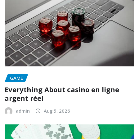
GAME
Everything About casino en ligne
argent réel
admin
Aug 5, 2026