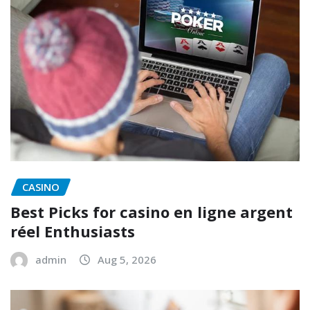
CASINO
Best Picks for casino en ligne argent
réel Enthusiasts
admin
Aug 5, 2026