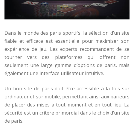
Dans le monde des paris sportifs, la sélection d’un site
fiable et efficace est essentielle pour maximiser son
expérience de jeu. Les experts recommandent de se
tourner vers des plateformes qui offrent non
seulement une large gamme d’options de paris, mais
également une interface utilisateur intuitive.
Un bon site de paris doit être accessible à la fois sur
ordinateur et sur mobile, permettant ainsi aux parieurs
de placer des mises à tout moment et en tout lieu. La
sécurité est un critère primordial dans le choix d’un site
de paris.