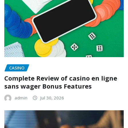
CASINO
Complete Review of casino en ligne
sans wager Bonus Features
admin
Jul 30, 2026