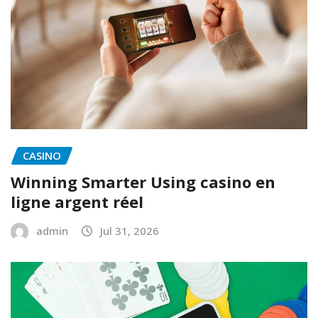
CASINO
Winning Smarter Using casino en
ligne argent réel
admin
Jul 31, 2026