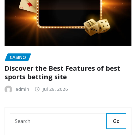
CASINO
Discover the Best Features of best
sports betting site
admin
Jul 28, 2026
Go