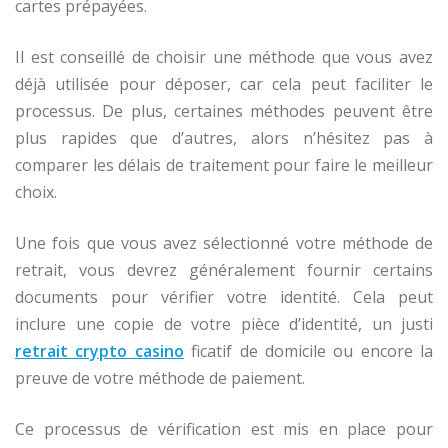
cartes prépayées.
Il est conseillé de choisir une méthode que vous avez
déjà utilisée pour déposer, car cela peut faciliter le
processus. De plus, certaines méthodes peuvent être
plus rapides que d’autres, alors n’hésitez pas à
comparer les délais de traitement pour faire le meilleur
choix.
Une fois que vous avez sélectionné votre méthode de
retrait, vous devrez généralement fournir certains
documents pour vérifier votre identité. Cela peut
inclure une copie de votre pièce d’identité, un justi
retrait crypto casino
ficatif de domicile ou encore la
preuve de votre méthode de paiement.
Ce processus de vérification est mis en place pour