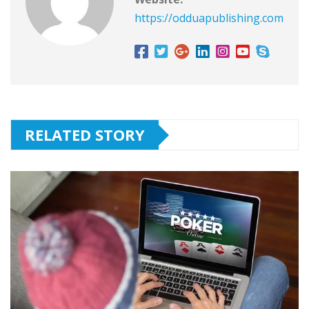
https://odduapublishing.com
RELATED STORY