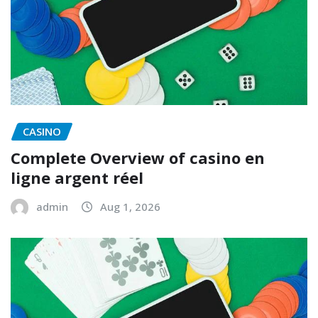
CASINO
Complete Overview of casino en
ligne argent réel
admin
Aug 1, 2026