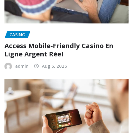
CASINO
Access Mobile-Friendly Casino En
Ligne Argent Réel
admin
Aug 6, 2026