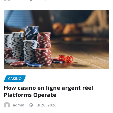
CASINO
How casino en ligne argent réel
Platforms Operate
admin
Jul 28, 2026