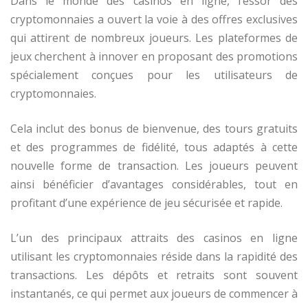
Dans le monde des casinos en ligne, l’essor des
cryptomonnaies a ouvert la voie à des offres exclusives
qui attirent de nombreux joueurs. Les plateformes de
jeux cherchent à innover en proposant des promotions
spécialement conçues pour les utilisateurs de
cryptomonnaies.
Cela inclut des bonus de bienvenue, des tours gratuits
et des programmes de fidélité, tous adaptés à cette
nouvelle forme de transaction. Les joueurs peuvent
ainsi bénéficier d’avantages considérables, tout en
profitant d’une expérience de jeu sécurisée et rapide.
L’un des principaux attraits des casinos en ligne
utilisant les cryptomonnaies réside dans la rapidité des
transactions. Les dépôts et retraits sont souvent
instantanés, ce qui permet aux joueurs de commencer à