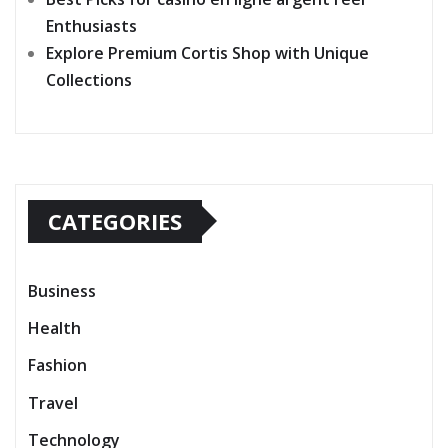
Enthusiasts
Explore Premium Cortis Shop with Unique
Collections
CATEGORIES
Business
Health
Fashion
Travel
Technology