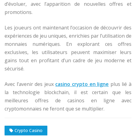
d’évoluer, avec l’apparition de nouvelles offres et
promotions.
Les joueurs ont maintenant l’occasion de découvrir des
expériences de jeu uniques, enrichies par l’utilisation de
monnaies numériques. En explorant ces offres
exclusives, les utilisateurs peuvent maximiser leurs
gains tout en profitant d’un cadre de jeu moderne et
sécurisé.
Avec l’avenir des jeux
casino crypto en ligne
plus lié à
la technologie blockchain, il est certain que les
meilleures offres de casinos en ligne avec
cryptomonnaies ne feront que se multiplier.
Crypto Casino