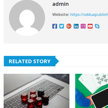
admin
Website:
https://odduapublis
RELATED STORY