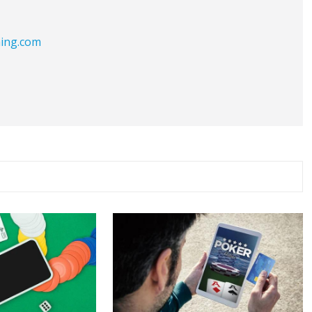
hing.com