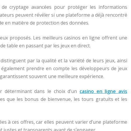
s de cryptage avancées pour protéger les informations
isateurs peuvent révéler si une plateforme a déjà rencontré
ide en matière de protection des données.
 jeux proposés. Les meilleurs casinos en ligne offrent une
e table en passant par les jeux en direct.
distinguent par la qualité et la variété de leurs jeux, ainsi
nt également prendre en compte les développeurs de jeux
 garantissent souvent une meilleure expérience.
ur déterminant dans le choix d’un
casino en ligne avis
es que les bonus de bienvenue, les tours gratuits et les
iées à ces offres, car elles peuvent varier d’une plateforme
nt justes et transparents avant de s’engager.